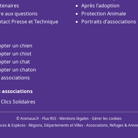
tenaires
Après l'adoption
re aux questions
Protection Animale
tact Presse et Technique
Portraits d'associations
pter un chien
pter un chiot
pter un chat
pter un chaton
 associations
s associations
 Clics Solidaires
© Animaux.fr -
Flux RSS
-
Mentions légales
-
Gérer les cookies
aces & Espèces
-
Régions, Départements et Villes
-
Associations, Refuges & Anno