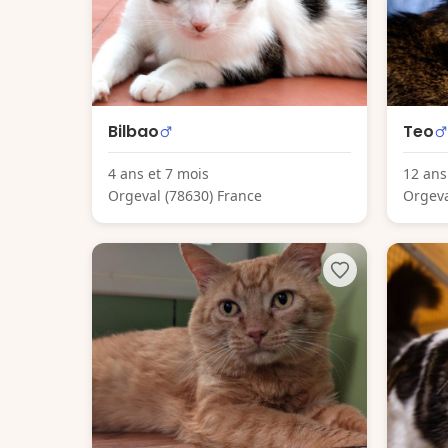
Bilbao
Teo
4 ans et 7 mois
12 ans
Orgeval (78630) France
Orgeva