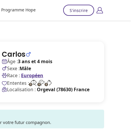
Programme Hope
S'inscrire
Carlos
Âge :
3 ans et 4 mois
Sexe :
Mâle
Race :
Européen
Ententes :
Localisation :
Orgeval (78630) France
ver votre futur compagnon.