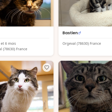
Bastien
 et 6 mois
Orgeval (78630) France
l (78630) France