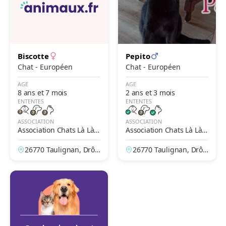
Biscotte
Pepito
Chat - Européen
Chat - Européen
AGE
AGE
8 ans et 7 mois
2 ans et 3 mois
ENTENTES
ENTENTES
ASSOCIATION
ASSOCIATION
Association Chats Là Là d
Association Chats Là Là d
e Valréas
e Valréas
26770 Taulignan, Drô
26770 Taulignan, Drô
me, France
me, France