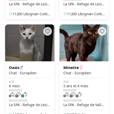
La SPA - Refuge de Lezig
La SPA - Refuge de Lezig
nan Corbières
nan Corbières
11200 Lézignan-Corbiè
11200 Lézignan-Corbiè
res, Aude, France
res, Aude, France
Oasis
Minette
Chat - Européen
Chat - Européen
AGE
AGE
6 mois
5 ans et 4 mois
ENTENTES
ENTENTES
ASSOCIATION
ASSOCIATION
La SPA - Refuge de Lezig
La SPA - Refuge de Valler
nan Corbières
argues – Alès