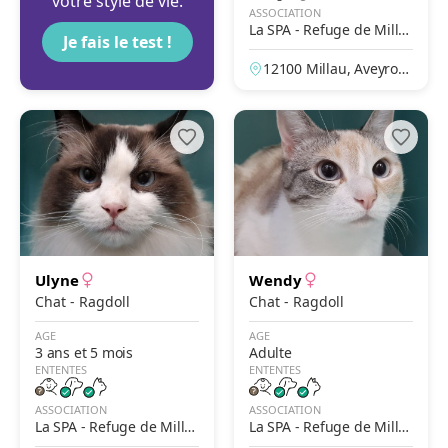
votre style de vie.
ASSOCIATION
La SPA - Refuge de Milla
Je fais le test !
u – L'Escale
12100 Millau, Aveyron,
France
Ulyne
Wendy
Chat - Ragdoll
Chat - Ragdoll
AGE
AGE
3 ans et 5 mois
Adulte
ENTENTES
ENTENTES
ASSOCIATION
ASSOCIATION
La SPA - Refuge de Milla
La SPA - Refuge de Milla