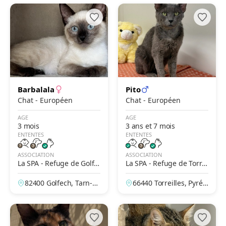
Barbalala
Pito
Chat - Européen
Chat - Européen
AGE
AGE
3 mois
3 ans et 7 mois
ENTENTES
ENTENTES
ASSOCIATION
ASSOCIATION
La SPA - Refuge de Golfe
La SPA - Refuge de Torrei
ch – Des Deux Rives
lles – Le Jardin de La Pad
82400 Golfech, Tarn-et
66440 Torreilles, Pyrén
rine
-Garonne, France
ées-Orientales, France