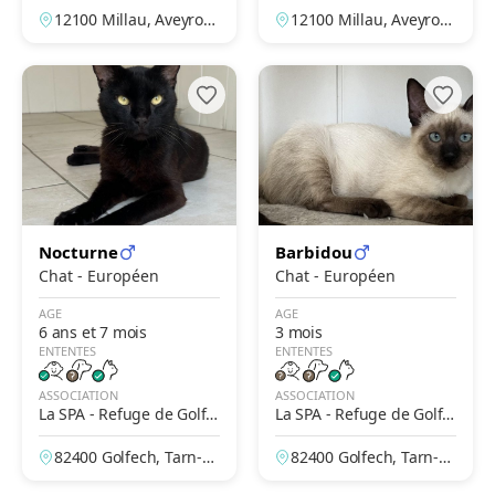
u – L'Escale
u – L'Escale
12100 Millau, Aveyron,
12100 Millau, Aveyron,
France
France
Nocturne
Barbidou
Chat - Européen
Chat - Européen
AGE
AGE
6 ans et 7 mois
3 mois
ENTENTES
ENTENTES
ASSOCIATION
ASSOCIATION
La SPA - Refuge de Golfe
La SPA - Refuge de Golfe
ch – Des Deux Rives
ch – Des Deux Rives
82400 Golfech, Tarn-et
82400 Golfech, Tarn-et
-Garonne, France
-Garonne, France