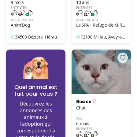
9 mois
10 ans
ENTENTES
ENTENTES
ASSOCIATION
ASSOCIATION
Anim'Dog
La SPA - Refuge de Milla
u – L'Escale
34500 Béziers, Héraul
12100 Millau, Aveyron,
t, France
France
Quel animal est
fait pour vous ?
Bosnie
Découvrez les
Chat
annonces des
animaux à
AGE
l’adoption qui
6 mois
ENTENTES
correspondent à