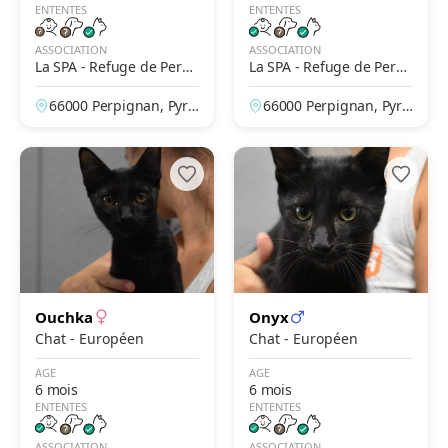
ENTENTES
ENTENTES
ASSOCIATION
ASSOCIATION
La SPA - Refuge de Perpi
La SPA - Refuge de Perpi
gnan
gnan
66000 Perpignan, Pyré
66000 Perpignan, Pyré
nées-Orientales, Franc
nées-Orientales, Franc
e
e
Ouchka
Onyx
Chat - Européen
Chat - Européen
AGE
AGE
6 mois
6 mois
ENTENTES
ENTENTES
ASSOCIATION
ASSOCIATION