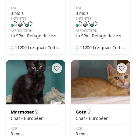
AGE
AGE
3 mois
3 mois
ENTENTES
ENTENTES
ASSOCIATION
ASSOCIATION
La SPA - Refuge de Lezig
La SPA - Refuge de Lezig
nan Corbières
nan Corbières
11200 Lézignan-Corbiè
11200 Lézignan-Corbiè
res, Aude, France
res, Aude, France
Marmoset
Gota
Chat - Européen
Chat - Européen
AGE
AGE
3 mois
3 mois