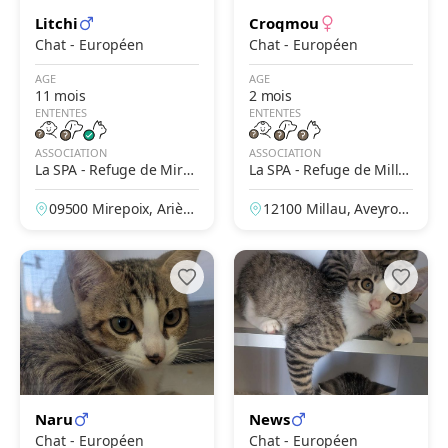
Litchi
Croqmou
Chat - Européen
Chat - Européen
AGE
AGE
11 mois
2 mois
ENTENTES
ENTENTES
ASSOCIATION
ASSOCIATION
La SPA - Refuge de Mire
La SPA - Refuge de Milla
poix – Le Clergue
u – L'Escale
09500 Mirepoix, Arièg
12100 Millau, Aveyron,
e, France
France
Naru
News
Chat - Européen
Chat - Européen