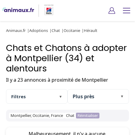
Animaux.fr
Adoptions
Chat
Occitanie
Hérault
Chats et Chatons à adopter
à Montpellier (34) et
alentours
Il y a 23 annonces à proximité de Montpellier
Filtres
▼
▼
Montpellier, Occitanie, France
Chat
Réinitialiser
Malheureusement, il n'y a aucune