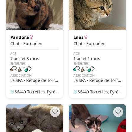
Pandora
Lilas
Chat - Européen
Chat - Européen
AGE
AGE
7 ans et 3 mois
1 an et 1 mois
ENTENTES
ENTENTES
ASSOCIATION
ASSOCIATION
La SPA - Refuge de Torrei
La SPA - Refuge de Torrei
lles – Le Jardin de La Pad
lles – Le Jardin de La Pad
66440 Torreilles, Pyrén
66440 Torreilles, Pyrén
rine
rine
ées-Orientales, France
ées-Orientales, France