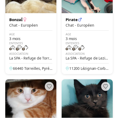
BonzaÏ
Pirate
Chat - Européen
Chat - Européen
AGE
AGE
3 mois
3 mois
ENTENTES
ENTENTES
ASSOCIATION
ASSOCIATION
La SPA - Refuge de Torrei
La SPA - Refuge de Lezig
lles – Le Jardin de La Pad
nan Corbières
66440 Torreilles, Pyrén
11200 Lézignan-Corbiè
rine
ées-Orientales, France
res, Aude, France