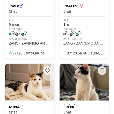
TWIX
PRALINE
Chat
Chat
AGE
AGE
6 mois
1 an
ENTENTES
ENTENTES
ASSOCIATION
ASSOCIATION
ZANG - Z'ANNIMO AN N
ZANG - Z'ANNIMO AN N
OU GWADLOUP'
OU GWADLOUP'
97120 Saint-Claude, G
97120 Saint-Claude, G
uadeloupe, France
uadeloupe, France
MINA
ÉRÉNÉ
Chat
Chat