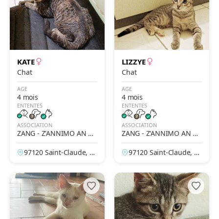
KATE
LIZZYE
Chat
Chat
AGE
AGE
4 mois
4 mois
ENTENTES
ENTENTES
ASSOCIATION
ASSOCIATION
ZANG - Z'ANNIMO AN N
ZANG - Z'ANNIMO AN N
OU GWADLOUP'
OU GWADLOUP'
97120 Saint-Claude, G
97120 Saint-Claude, G
uadeloupe, France
uadeloupe, France