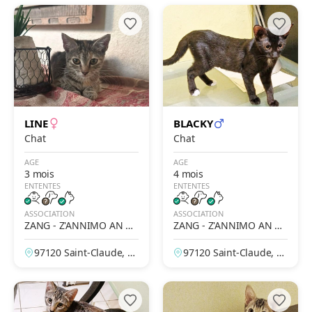
LINE
BLACKY
Chat
Chat
AGE
AGE
3 mois
4 mois
ENTENTES
ENTENTES
ASSOCIATION
ASSOCIATION
ZANG - Z'ANNIMO AN N
ZANG - Z'ANNIMO AN N
OU GWADLOUP'
OU GWADLOUP'
97120 Saint-Claude, G
97120 Saint-Claude, G
uadeloupe, France
uadeloupe, France