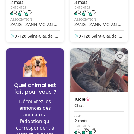
2 mois
3 mois
ENTENTES
ENTENTES
ASSOCIATION
ASSOCIATION
ZANG - Z'ANNIMO AN N
ZANG - Z'ANNIMO AN N
OU GWADLOUP'
OU GWADLOUP'
97120 Saint-Claude, G
97120 Saint-Claude, G
uadeloupe, France
uadeloupe, France
Quel animal est
fait pour vous ?
lucie
Découvrez les
Chat
annonces des
animaux à
AGE
l’adoption qui
2 mois
ENTENTES
correspondent à