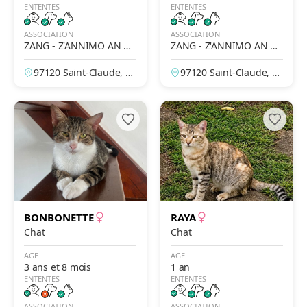
ENTENTES
ENTENTES
ASSOCIATION
ASSOCIATION
ZANG - Z'ANNIMO AN N
ZANG - Z'ANNIMO AN N
OU GWADLOUP'
OU GWADLOUP'
97120 Saint-Claude, G
97120 Saint-Claude, G
uadeloupe, France
uadeloupe, France
BONBONETTE
RAYA
Chat
Chat
AGE
AGE
3 ans et 8 mois
1 an
ENTENTES
ENTENTES
ASSOCIATION
ASSOCIATION