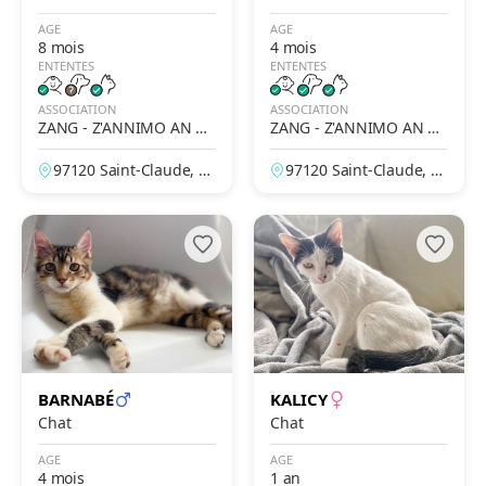
AGE
AGE
8 mois
4 mois
ENTENTES
ENTENTES
ASSOCIATION
ASSOCIATION
ZANG - Z'ANNIMO AN N
ZANG - Z'ANNIMO AN N
OU GWADLOUP'
OU GWADLOUP'
97120 Saint-Claude, G
97120 Saint-Claude, G
uadeloupe, France
uadeloupe, France
BARNABÉ
KALICY
Chat
Chat
AGE
AGE
4 mois
1 an