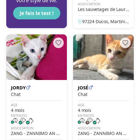
votre style de vie.
ASSOCIATION
Les sauvetages de Laure
Je fais le test !
et Lina
97224 Ducos, Martiniq
ue, France
JORDY
JOSÉ
Chat
Chat
AGE
AGE
4 mois
4 mois
ENTENTES
ENTENTES
ASSOCIATION
ASSOCIATION
ZANG - Z'ANNIMO AN N
ZANG - Z'ANNIMO AN N