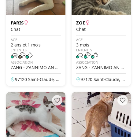
PARIS
ZOE
Chat
Chat
AGE
AGE
2 ans et 1 mois
3 mois
ENTENTES
ENTENTES
ASSOCIATION
ASSOCIATION
ZANG - Z'ANNIMO AN N
ZANG - Z'ANNIMO AN N
OU GWADLOUP'
OU GWADLOUP'
97120 Saint-Claude, G
97120 Saint-Claude, G
uadeloupe, France
uadeloupe, France