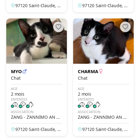
OU GWADLOUP'
OU GWADLOUP'
97120 Saint-Claude, G
97120 Saint-Claude, G
uadeloupe, France
uadeloupe, France
MYO
CHARMA
Chat
Chat
AGE
AGE
2 mois
2 mois
ENTENTES
ENTENTES
ASSOCIATION
ASSOCIATION
ZANG - Z'ANNIMO AN N
ZANG - Z'ANNIMO AN N
OU GWADLOUP'
OU GWADLOUP'
97120 Saint-Claude, G
97120 Saint-Claude, G
uadeloupe, France
uadeloupe, France