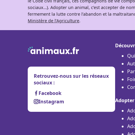
le Code civil français, ces compagnons de vie comp
Berger Portugais
sociaux…). Adopter un animal, c’est accepter de nom
Manteau
Berger Yougoslave
fermement la lutte contre l’abandon et la maltraitanc
Masque
Ministère de l’Agriculture
.
Bichon à poil frisé
Bichon Bolonais
Bichon Havanais
Découvr
Bichon Maltais
Qu
Biewer Yorkshire
Aut
Par
Billy
Retrouvez-nous sur les réseaux
Foi
Black and Tan
sociaux :
Con
Coonhound
Facebook
Bloodhound
Adopter
Instagram
Bobtail
Ado
Boerbull
Ado
Ado
Boerenfox
Ado