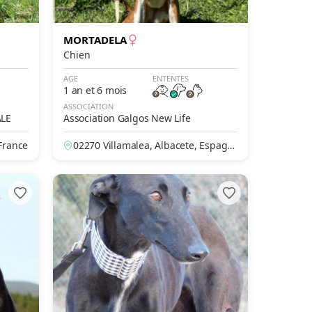
MORTADELA
Chien
AGE
ENTENTES
1 an et 6 mois
ASSOCIATION
ALE
Association Galgos New Life
France
02270 Villamalea, Albacete, Espagn
e