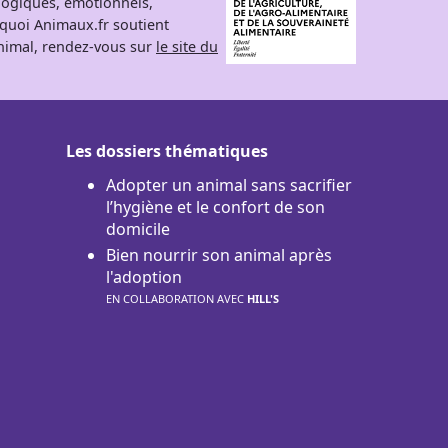
logiques, émotionnels,
rquoi Animaux.fr soutient
 animal, rendez-vous sur
le site du
Les dossiers thématiques
Adopter un animal sans sacrifier
l’hygiène et le confort de son
domicile
Bien nourrir son animal après
l'adoption
EN COLLABORATION AVEC
HILL'S