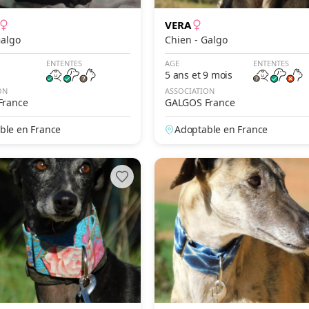
VERA
n - Galgo
Chien - Galgo
ENTENTES
AGE
ENTENTES
5 ans et 9 mois
ON
ASSOCIATION
France
GALGOS France
ble en France
Adoptable en France