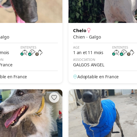
Chelo
n - Galgo
Chien - Galgo
ENTENTES
AGE
ENTENTES
 mois
1 an et 11 mois
ON
ASSOCIATION
France
GALGOS ANGEL
ble en France
Adoptable en France