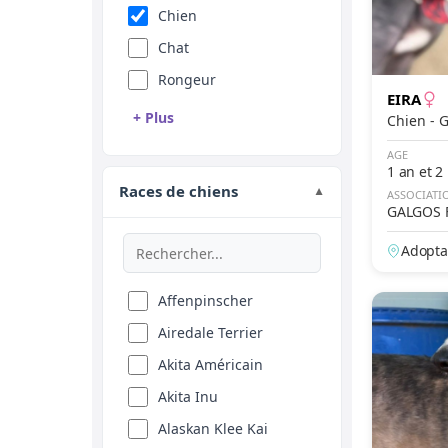
Chien
Chat
Rongeur
EIRA
+ Plus
Chie
Reptile
AGE
1 an et 2
Oiseau
Races de chiens
▼
ASSOCIATI
GALGOS 
Animal de ferme
Equidé
Adopta
Affenpinscher
Airedale Terrier
Akita Américain
Akita Inu
Alaskan Klee Kai