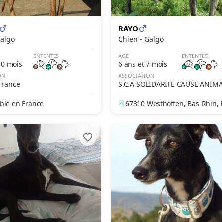
RAYO
n - Galgo
Chien - Galgo
ENTENTES
AGE
ENTENTES
10 mois
6 ans et 7 mois
ON
ASSOCIATION
France
S.C.A SOLIDARITE CAUSE ANIM
ble en France
67310 Westhoffen, Bas-Rhin, 