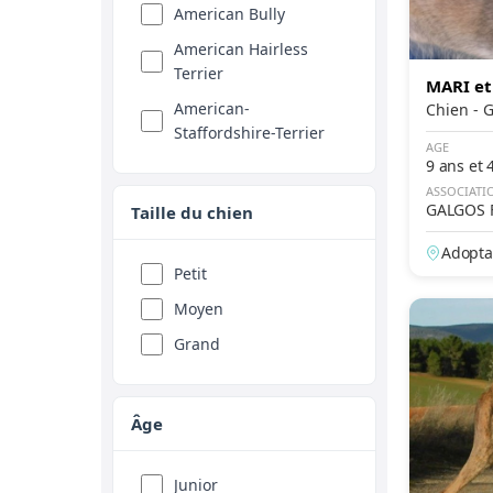
American Bully
American Hairless
Terrier
MARI et
American-
Chie
Staffordshire-Terrier
AGE
9 ans et 
American-Water-
Spaniel
ASSOCIATI
GALGOS 
Taille du chien
Ancien chien d'arrêt
danois
Adopta
Petit
Anglo-Français de
Moyen
Petite Vènerie
Grand
Ariégeois
Autre chien
Barbet
Âge
Barbu Tchèque
Junior
Barzoï