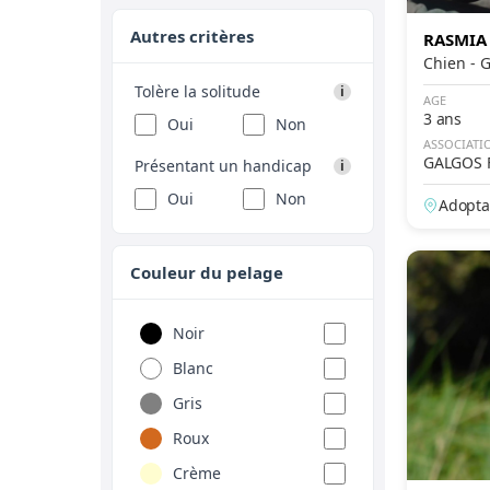
Bergamasque
Autres critères
RASMIA
Chie
Berger
Tolère la solitude
i
Berger Allemand
AGE
3 ans
Oui
Non
Berger Américain
ASSOCIATI
Miniature
GALGOS 
Présentant un handicap
i
Berger Australien
Oui
Non
Adopta
Berger Belge
Berger Belge
Couleur du pelage
Groenendael
Berger Belge Laekenois
Noir
Berger Belge Malinois
Blanc
Berger Belge
Gris
Tervueren
Roux
Berger Blanc Suisse
Crème
Berger Canadien