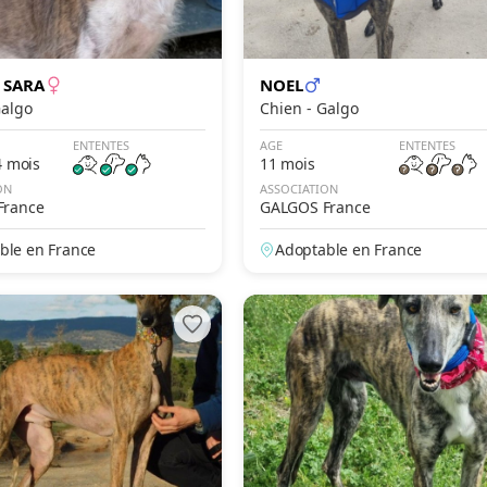
 SARA
NOEL
n - Galgo
Chien - Galgo
ENTENTES
AGE
ENTENTES
4 mois
11 mois
ON
ASSOCIATION
France
GALGOS France
ble en France
Adoptable en France