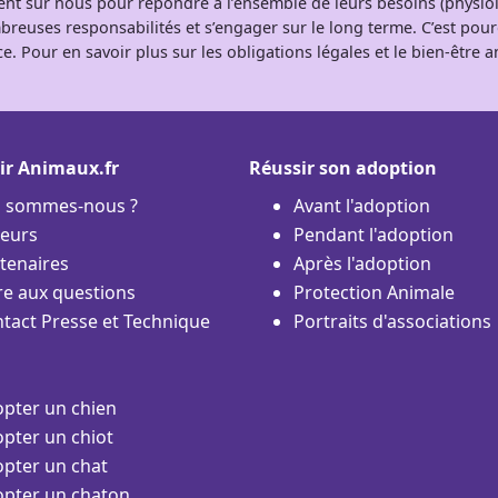
tent sur nous pour répondre à l’ensemble de leurs besoins (physio
breuses responsabilités et s’engager sur le long terme. C’est pou
e. Pour en savoir plus sur les obligations légales et le bien-être
ir Animaux.fr
Réussir son adoption
i sommes-nous ?
Avant l'adoption
eurs
Pendant l'adoption
tenaires
Après l'adoption
re aux questions
Protection Animale
tact Presse et Technique
Portraits d'associations
pter un chien
pter un chiot
pter un chat
pter un chaton