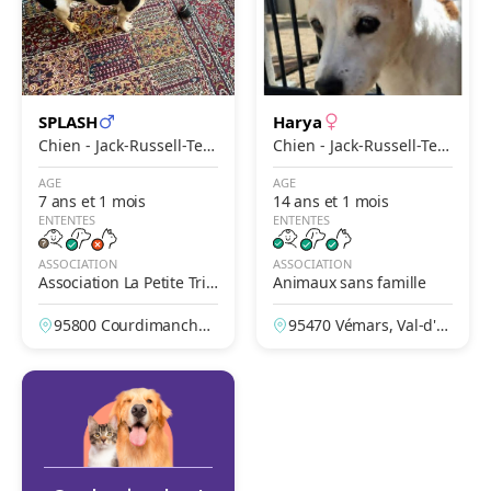
SPLASH
Harya
Chien - Jack-Russell-Terr
Chien - Jack-Russell-Terr
ier
ier
AGE
AGE
7 ans et 1 mois
14 ans et 1 mois
ENTENTES
ENTENTES
ASSOCIATION
ASSOCIATION
Association La Petite Trib
Animaux sans famille
u
95800 Courdimanche,
95470 Vémars, Val-d'Oi
Val-d'Oise, France
se, France