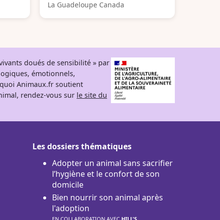
La Guadeloupe Canada
ivants doués de sensibilité » par
logiques, émotionnels,
rquoi Animaux.fr soutient
 animal, rendez-vous sur
le site du
Les dossiers thématiques
Adopter un animal sans sacrifier
l’hygiène et le confort de son
domicile
Bien nourrir son animal après
l'adoption
EN COLLABORATION AVEC
HILL'S