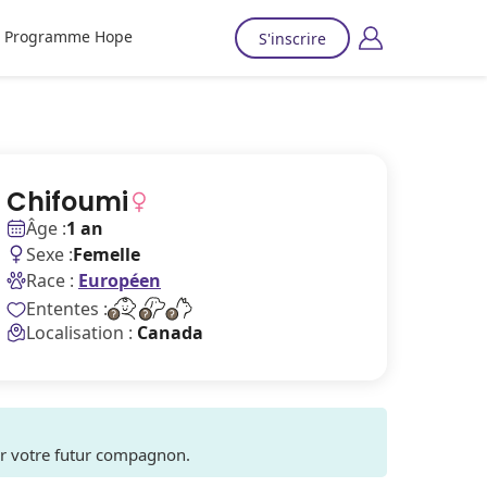
Programme Hope
S'inscrire
Chifoumi
Âge :
1 an
Sexe :
Femelle
Race :
Européen
Ententes :
Localisation :
Canada
ver votre futur compagnon.