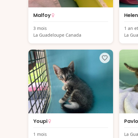
Malfoy
Hele
3 mois
1 an e
La Guadeloupe Canada
La Gu
Youpi
Pavl
1 mois
La Gu