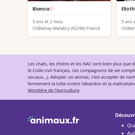
Bianca
Eliot
5 ans et 2 mois
5 ans 
Châtenay-Malabry (92290) France
Châten
Les chats, les chiens et les NAC sont bien plus que
le Code civil français, ces compagnons de vie comp
sociaux…). Adopter un animal, c’est accepter de nom
fermement la lutte contre l’abandon et la maltraitanc
Ministère de l’Agriculture
.
Découvr
Qu
Aut