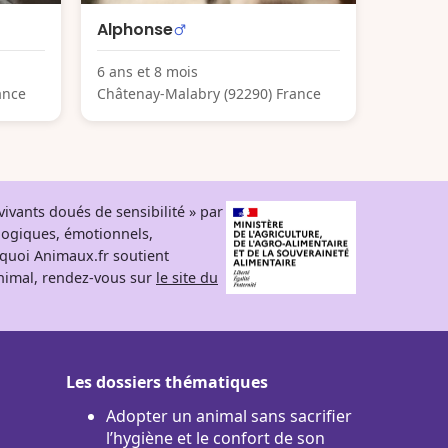
Alphonse
6 ans et 8 mois
ance
Châtenay-Malabry (92290) France
ivants doués de sensibilité » par
logiques, émotionnels,
rquoi Animaux.fr soutient
 animal, rendez-vous sur
le site du
Les dossiers thématiques
Adopter un animal sans sacrifier
l’hygiène et le confort de son