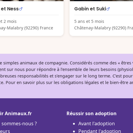
h et Ness
Gabin et Suki
et 2 mois
5 ans et 5 mois
ay-Malabry (92290) France
Châtenay-Malabry (92290) Fr
 de simples animaux de compagnie. Considérés comme des « êtres v
tent sur nous pour répondre à l’ensemble de leurs besoins (physio
breuses responsabilités et s’engager sur le long terme. C’est pou
e. Pour en savoir plus sur les obligations légales et le bien-être
ir Animaux.fr
Réussir son adoption
i sommes-nous ?
Avant l'adoption
eurs
Pendant l'adoption