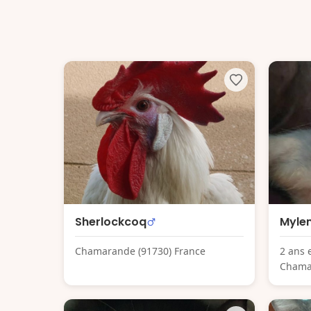
Sherlockcoq
Myle
Chamarande (91730) France
2 ans 
Chama