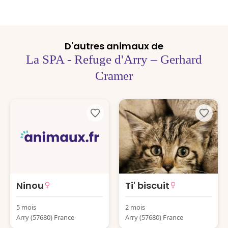
D'autres animaux de
La SPA - Refuge d'Arry – Gerhard
Cramer
Ninou
Ti' biscuit
5 mois
2 mois
Arry (57680) France
Arry (57680) France