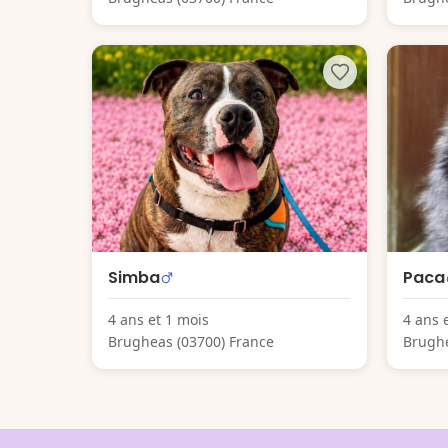
Simba
Paca
4 ans et 1 mois
4 ans 
Brugheas (03700) France
Brughe