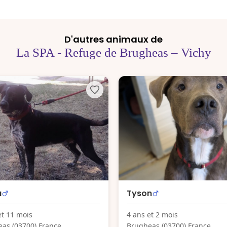
D'autres animaux de
La SPA - Refuge de Brugheas – Vichy
a
Tyson
et 11 mois
4 ans et 2 mois
as (03700) France
Brugheas (03700) France