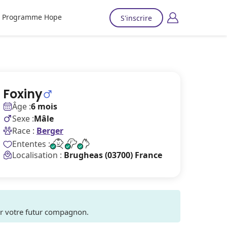
Programme Hope
S'inscrire
Foxiny
Âge :
6 mois
Sexe :
Mâle
Race :
Berger
Ententes :
Localisation :
Brugheas (03700) France
ver votre futur compagnon.