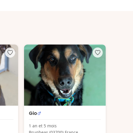
Gio
1 an et 5 mois
Brugheas (03700) France