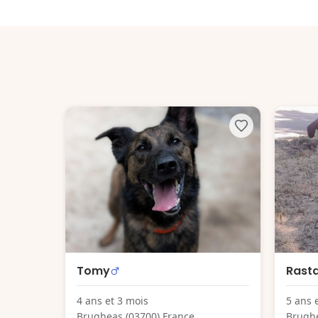
Tomy
Rast
4 ans et 3 mois
5 ans 
Brugheas (03700) France
Brughe