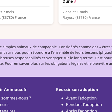
Dune
et 7 mois
2 ans et 1 mois
c (83780) France
Flayosc (83780) France
 de simples animaux de compagnie. Considérés comme des « êtres v
tent sur nous pour répondre à l’ensemble de leurs besoins (physio
breuses responsabilités et s’engager sur le long terme. C’est pou
e. Pour en savoir plus sur les obligations légales et le bien-être
ir Animaux.fr
Réussir son adoption
i sommes-nous ?
Avant l'adoption
eurs
Pendant l'adoption
tenaires
Après l'adoption