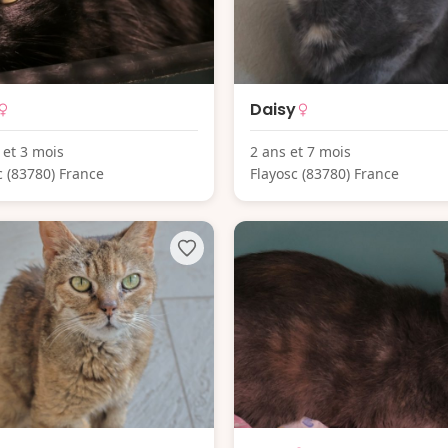
Daisy
 et 3 mois
2 ans et 7 mois
c (83780) France
Flayosc (83780) France