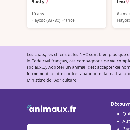
Rusty
Léa
10 ans
8 ans 
Flayosc (83780) France
Flayos
Les chats, les chiens et les NAC sont bien plus que
le Code civil français, ces compagnons de vie comp
sociaux…). Adopter un animal, c’est accepter de nom
fermement la lutte contre l’abandon et la maltraitanc
Ministère de l’Agriculture
.
Découvr
Qu
Aut
Par