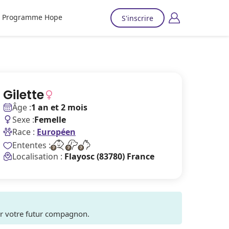
Programme Hope
S'inscrire
Gilette
Âge :
1 an et 2 mois
Sexe :
Femelle
Race :
Européen
Ententes :
Localisation :
Flayosc (83780) France
ver votre futur compagnon.