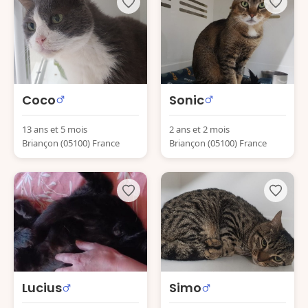
Coco
Sonic
13 ans et 5 mois
2 ans et 2 mois
Briançon (05100) France
Briançon (05100) France
Lucius
Simo