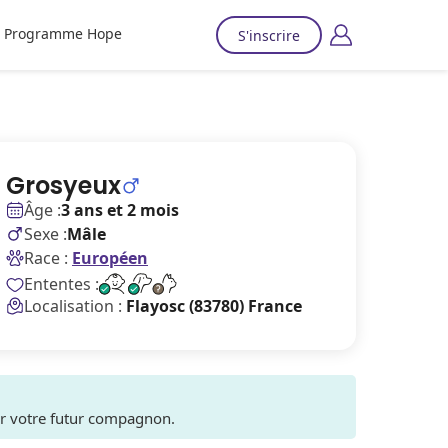
Programme Hope
S'inscrire
Grosyeux
Âge :
3 ans et 2 mois
Sexe :
Mâle
Race :
Européen
Ententes :
Localisation :
Flayosc (83780) France
ver votre futur compagnon.