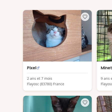
Pixel
Minet
2 ans et 7 mois
9 ans 
Flayosc (83780) France
Flayos