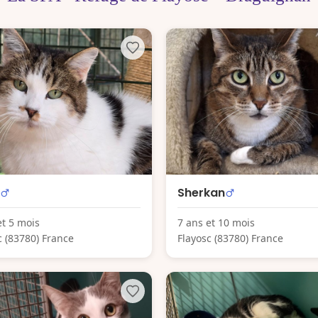
Sherkan
et 5 mois
7 ans et 10 mois
c (83780) France
Flayosc (83780) France