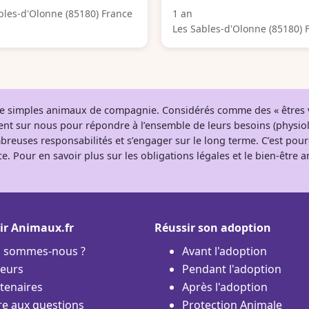
bles-d'Olonne (85180) France
1 an
Les Sables-d'Olonne (85180) 
 de simples animaux de compagnie. Considérés comme des « êtres v
tent sur nous pour répondre à l’ensemble de leurs besoins (physio
breuses responsabilités et s’engager sur le long terme. C’est pou
e. Pour en savoir plus sur les obligations légales et le bien-être
ir Animaux.fr
Réussir son adoption
i sommes-nous ?
Avant l'adoption
eurs
Pendant l'adoption
tenaires
Après l'adoption
re aux questions
Protection Animale