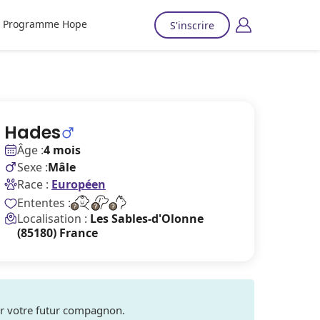
Programme Hope
S'inscrire
Hades
Âge :
4 mois
Sexe :
Mâle
Race :
Européen
Ententes :
Localisation :
Les Sables-d'Olonne
(85180) France
ver votre futur compagnon.