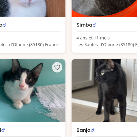
a
Simba
4 ans et 11 mois
bles-d'Olonne (85180) France
Les Sables-d'Olonne (85180) 
l
Banjo