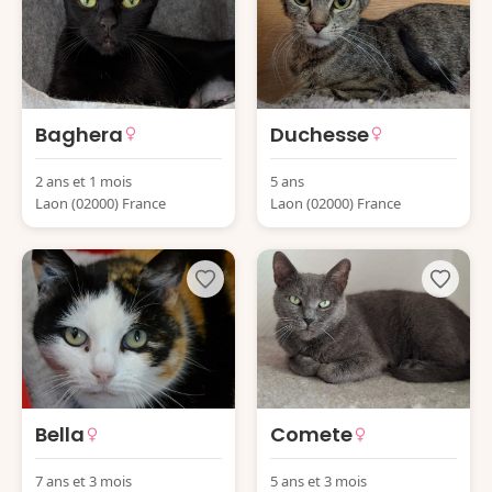
Baghera
Duchesse
2 ans et 1 mois
5 ans
Laon (02000) France
Laon (02000) France
Bella
Comete
7 ans et 3 mois
5 ans et 3 mois