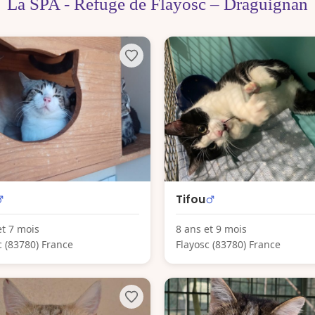
La SPA - Refuge de Flayosc – Draguignan
Tifou
et 7 mois
8 ans et 9 mois
c (83780) France
Flayosc (83780) France