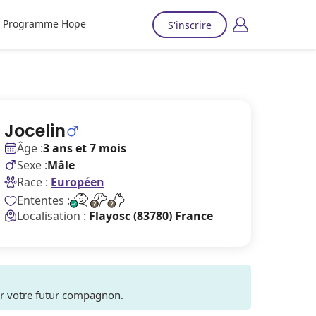
Programme Hope
S'inscrire
Jocelin
Âge :
3 ans et 7 mois
Sexe :
Mâle
Race :
Européen
Ententes :
Localisation :
Flayosc (83780) France
ver votre futur compagnon.