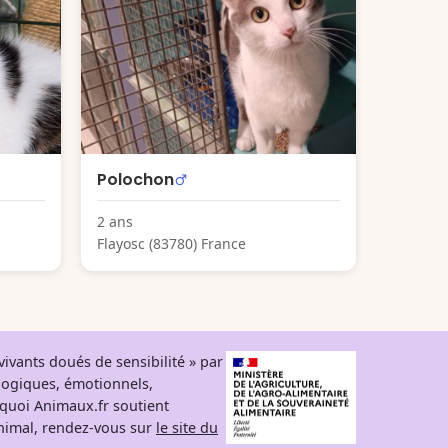
Polochon
2 ans
Flayosc (83780) France
ivants doués de sensibilité » par
logiques, émotionnels,
rquoi Animaux.fr soutient
 animal, rendez-vous sur
le site du