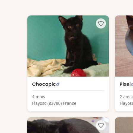
Chocapic
Pixel
4 mois
2 ans 
Flayosc (83780) France
Flayos