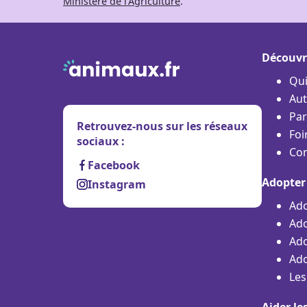
Ministère de l’Agriculture
.
Découvr
Qu
Aut
Par
Retrouvez-nous sur les réseaux
Foi
sociaux :
Con
Facebook
Adopter
Instagram
Ado
Ado
Ado
Ado
Les
Aider le