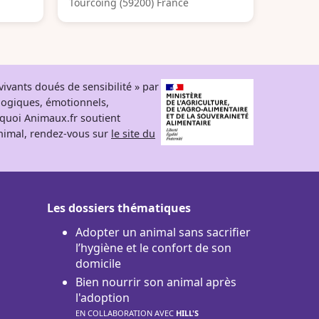
Tourcoing (59200) France
ivants doués de sensibilité » par
logiques, émotionnels,
rquoi Animaux.fr soutient
 animal, rendez-vous sur
le site du
Les dossiers thématiques
Adopter un animal sans sacrifier
l’hygiène et le confort de son
domicile
Bien nourrir son animal après
l'adoption
EN COLLABORATION AVEC
HILL'S