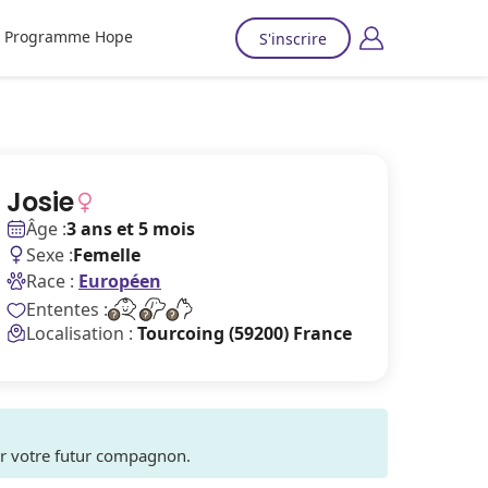
Programme Hope
S'inscrire
Josie
Âge :
3 ans et 5 mois
Sexe :
Femelle
Race :
Européen
Ententes :
Localisation :
Tourcoing (59200) France
ver votre futur compagnon.