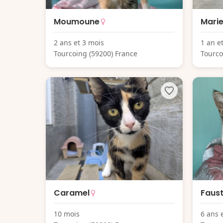
Moumoune
Marie
2 ans et 3 mois
1 an e
Tourcoing (59200) France
Tourco
Caramel
Faust
10 mois
6 ans 