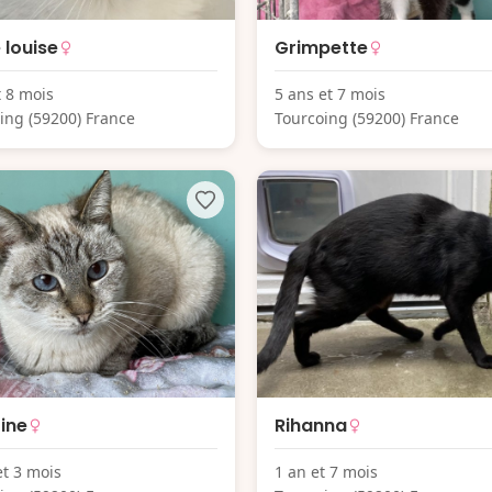
 louise
Grimpette
t 8 mois
5 ans et 7 mois
ing (59200) France
Tourcoing (59200) France
ine
Rihanna
et 3 mois
1 an et 7 mois