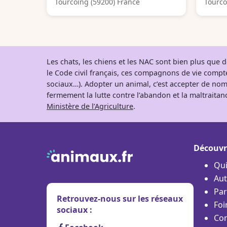
Tourcoing (59200) France
Tourco
Les chats, les chiens et les NAC sont bien plus que
le Code civil français, ces compagnons de vie comp
sociaux…). Adopter un animal, c’est accepter de nom
fermement la lutte contre l’abandon et la maltraitanc
Ministère de l’Agriculture
.
Découvr
Qu
Aut
Par
Retrouvez-nous sur les réseaux
Foi
sociaux :
Con