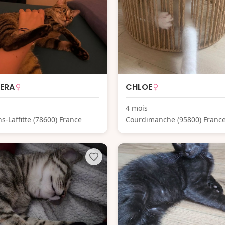
ERA
CHLOE
4 mois
s-Laffitte (78600) France
Courdimanche (95800) Franc