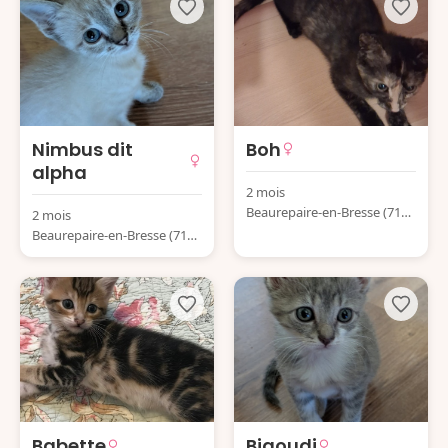
Nimbus dit
Boh
alpha
2 mois
Beaurepaire-en-Bresse (7158
2 mois
0) France
Beaurepaire-en-Bresse (7158
0) France
Babette
Bigoudi