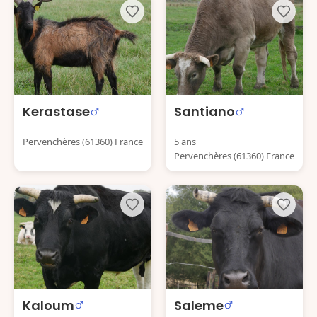
Kerastase
Santiano
Pervenchères (61360) France
5 ans
Pervenchères (61360) France
Kaloum
Saleme