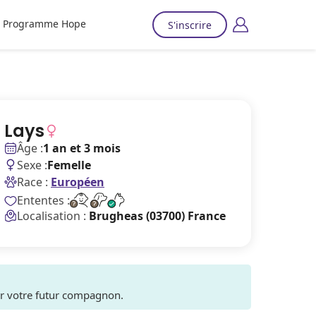
Programme Hope
S'inscrire
Lays
Âge :
1 an et 3 mois
Sexe :
Femelle
Race :
Européen
Ententes :
Localisation :
Brugheas (03700) France
ver votre futur compagnon.