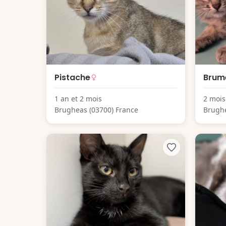
Pistache
Brum
1 an et 2 mois
2 mois
Brugheas (03700) France
Brughe