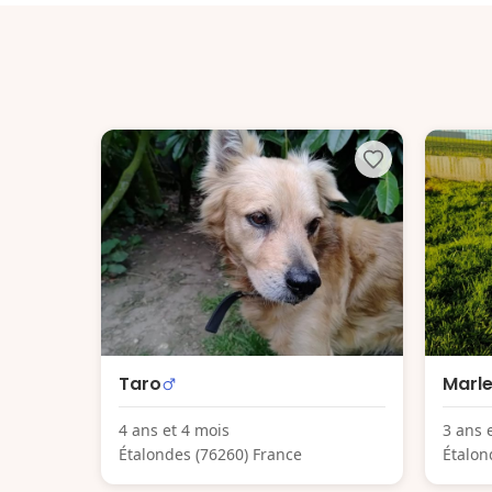
Taro
Marl
4 ans et 4 mois
3 ans 
Étalondes (76260) France
Étalon