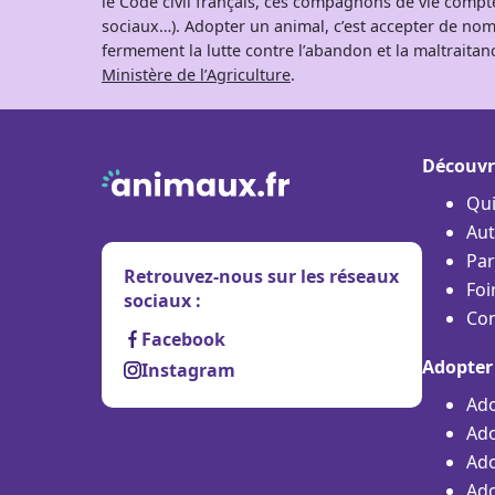
le Code civil français, ces compagnons de vie comp
sociaux…). Adopter un animal, c’est accepter de nom
fermement la lutte contre l’abandon et la maltraitanc
Ministère de l’Agriculture
.
Découvr
Qu
Aut
Par
Retrouvez-nous sur les réseaux
Foi
sociaux :
Con
Facebook
Adopter
Instagram
Ado
Ado
Ado
Ado