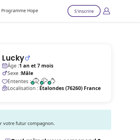
Programme Hope
S'inscrire
Lucky
Âge :
1 an et 7 mois
Sexe :
Mâle
Ententes :
Localisation :
Étalondes (76260) France
ver votre futur compagnon.