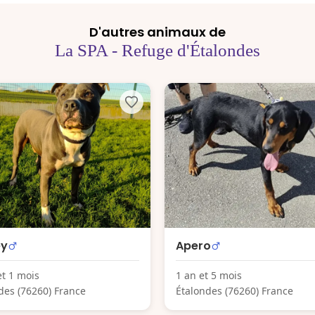
D'autres animaux de
La SPA - Refuge d'Étalondes
ey
Apero
et 1 mois
1 an et 5 mois
des (76260) France
Étalondes (76260) France