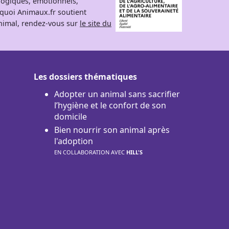
logiques, émotionnels,
rquoi Animaux.fr soutient
 animal, rendez-vous sur
le site du
Les dossiers thématiques
Adopter un animal sans sacrifier
l’hygiène et le confort de son
domicile
Bien nourrir son animal après
l'adoption
EN COLLABORATION AVEC
HILL'S