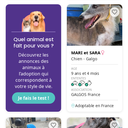
Quel animal est
fait pour vous ?
MARI et SARA
Découvrez les
Chien - Galgo
annonces des
animaux à
AGE
l’adoption qui
9 ans et 4 mois
ENTENTES
correspondent à
votre style de vie.
ASSOCIATION
GALGOS France
Je fais le test !
Adoptable en France