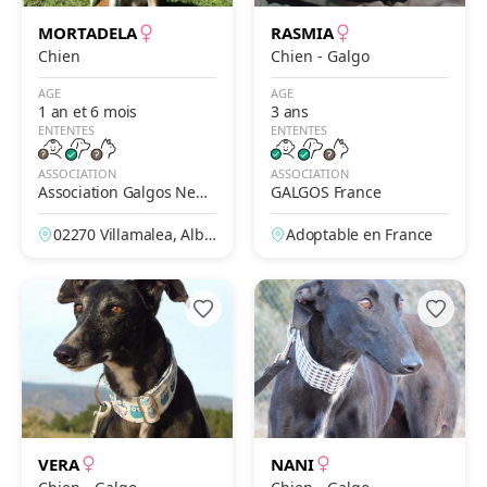
MORTADELA
RASMIA
Chien
Chien - Galgo
AGE
AGE
1 an et 6 mois
3 ans
ENTENTES
ENTENTES
ASSOCIATION
ASSOCIATION
Association Galgos New
GALGOS France
Life
02270 Villamalea, Alba
Adoptable en France
cete, Espagne
VERA
NANI