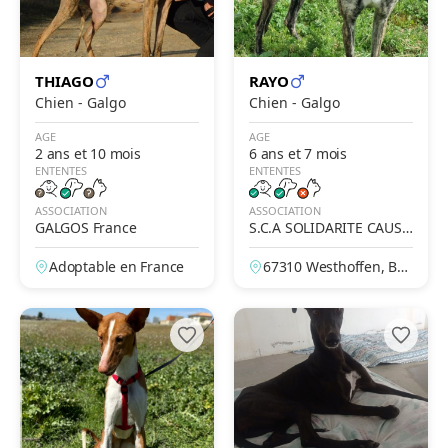
THIAGO
RAYO
Chien - Galgo
Chien - Galgo
AGE
AGE
2 ans et 10 mois
6 ans et 7 mois
ENTENTES
ENTENTES
ASSOCIATION
ASSOCIATION
GALGOS France
S.C.A SOLIDARITE CAUSE
ANIMALE
Adoptable en France
67310 Westhoffen, Bas
-Rhin, France