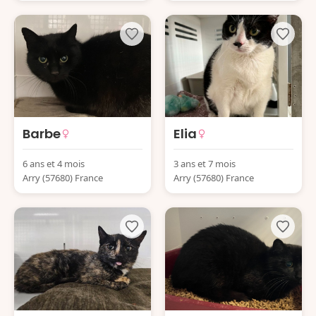
Barbe
Elia
6 ans et 4 mois
3 ans et 7 mois
Arry (57680) France
Arry (57680) France