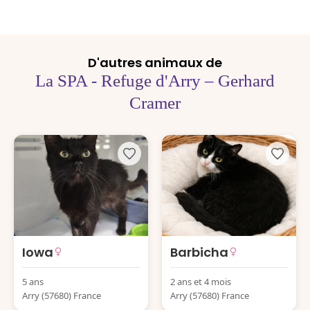
D'autres animaux de
La SPA - Refuge d'Arry – Gerhard
Cramer
Iowa
Barbicha
5 ans
2 ans et 4 mois
Arry (57680) France
Arry (57680) France