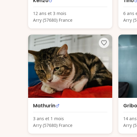
Kenzo
Tino
12 ans et 3 mois
6 ans 
Arry (57680) France
Arry (
Mathurin
Gribo
3 ans et 1 mois
14 ans
Arry (57680) France
Arry (