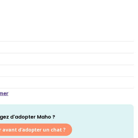
amer
gez d'adopter Maho ?
r avant d'adopter un chat ?