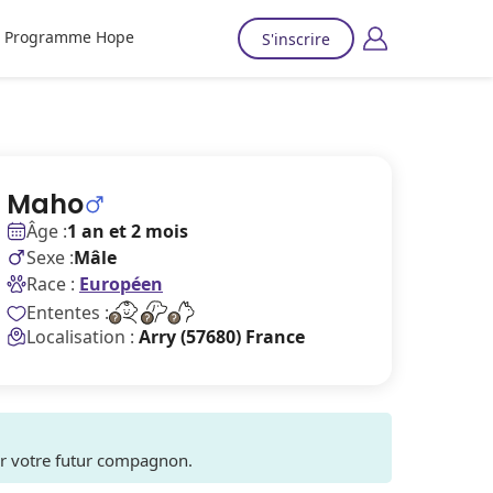
Programme Hope
S'inscrire
Maho
Âge :
1 an et 2 mois
Sexe :
Mâle
Race :
Européen
Ententes :
Localisation :
Arry (57680) France
ver votre futur compagnon.