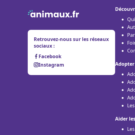
Découvr
Qu
Aut
Par
Retrouvez-nous sur les réseaux
Foi
sociaux :
Con
Facebook
Adopter
Instagram
Ado
Ado
Ado
Ado
Les
Aider le
Les