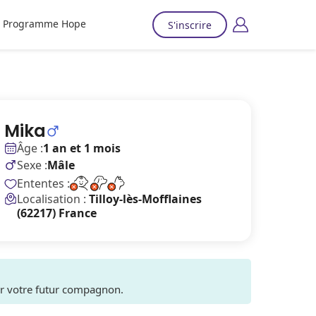
Programme Hope
S'inscrire
Mika
Âge :
1 an et 1 mois
Sexe :
Mâle
Ententes :
Localisation :
Tilloy-lès-Mofflaines
(62217) France
ver votre futur compagnon.