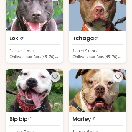
Loki
Tchaga
3 ans et 1 mois
1 an et 9 mois
Chilleurs-aux-Bois (45170) Fr
Chilleurs-aux-Bois (45170) Fr
ance
ance
Bip bip
Marley
4 ans et 7 mois
8 ans et 6 mois