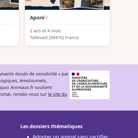
Aponi
2 ans et 4 mois
Tollevast (50470) France
ivants doués de sensibilité » par
logiques, émotionnels,
rquoi Animaux.fr soutient
 animal, rendez-vous sur
le site du
Les dossiers thématiques
Adopter un animal sans sacrifier