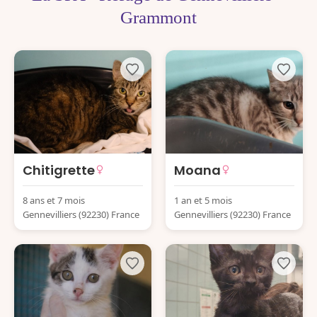
Grammont
Chitigrette
Moana
8 ans et 7 mois
1 an et 5 mois
Gennevilliers (92230) France
Gennevilliers (92230) France