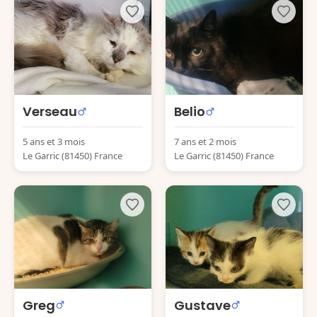
Verseau
Belio
5 ans et 3 mois
7 ans et 2 mois
Le Garric (81450) France
Le Garric (81450) France
Greg
Gustave