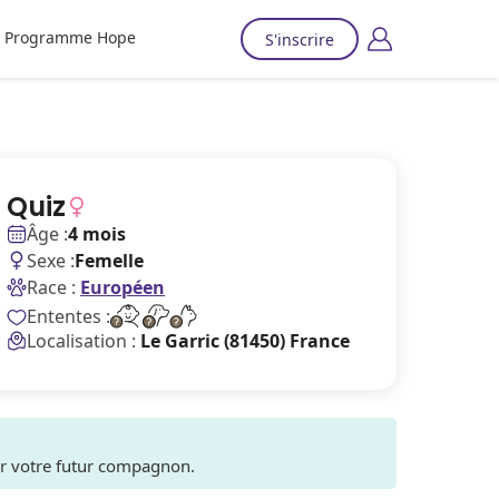
Programme Hope
S'inscrire
Quiz
Âge :
4 mois
Sexe :
Femelle
Race :
Européen
Ententes :
Localisation :
Le Garric (81450) France
ver votre futur compagnon.