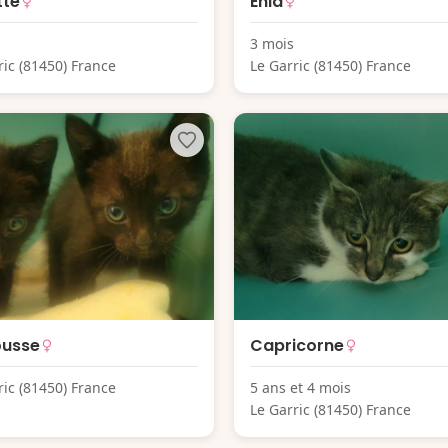
tte
Enid
3 mois
ric (81450) France
Le Garric (81450) France
ousse
Capricorne
ric (81450) France
5 ans et 4 mois
Le Garric (81450) France