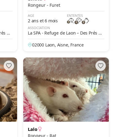
Rongeur - Furet
AGE
ENTENTES
2 ans et 6 mois
ASSOCIATION
rés de
La SPA - Refuge de Laon – Des Prés de
Longuevalle
02000 Laon, Aisne, France
Lalo
Rongeur - Rat