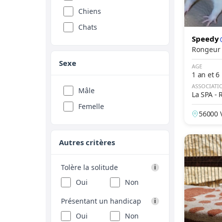
Chiens
Chats
Speedy
Sexe
AGE
1 an et 6
ASSOCIATI
Mâle
La SPA -
Femelle
56000 
Autres critères
Tolère la solitude
i
Oui
Non
Présentant un handicap
i
Oui
Non