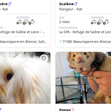
èdre
Scalène
Rongeur - Rat
Rongeur - Rat
ENTENTES
AGE
ENTENTES
2 mois
ON
ASSOCIATION
Refuge de Saône et Loire – Be
La SPA - Refuge de Saône et Loi
e en Bresse
aurepaire en Bresse
Beaurepaire-en-Bresse, Saôn
71580 Beaurepaire-en-Bresse
ire, France
e-et-Loire, France
Poppy