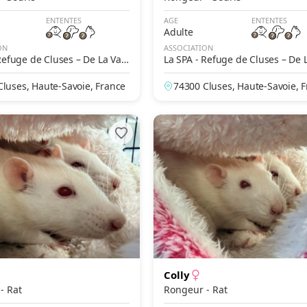
ENTENTES
AGE
ENTENTES
Adulte
ON
ASSOCIATION
Refuge de Cluses – De La Vall
La SPA - Refuge de Cluses – De L
he
ée Blanche
Cluses, Haute-Savoie, France
74300 Cluses, Haute-Savoie, 
Colly
Rongeur - Rat
Rongeur - Rat