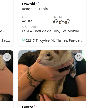
Oswald
Rongeur - Lapin
AGE
ENTENTES
Adulte
ASSOCIATION
re – Be
La SPA - Refuge de Tilloy-Les-Mofflain
es – Arras
, Saôn
62217 Tilloy-lès-Mofflaines, Pas-de-
Calais, France
Lokita