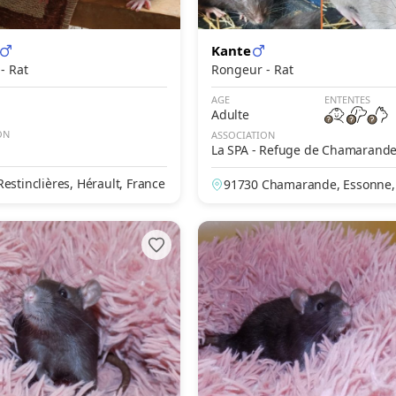
Kante
Rongeur - Rat
Rongeur - Rat
AGE
ENTENTES
Adulte
ON
ASSOCIATION
La SPA - Refuge de Chamarand
estinclières, Hérault, France
91730 Chamarande, Essonne,
e