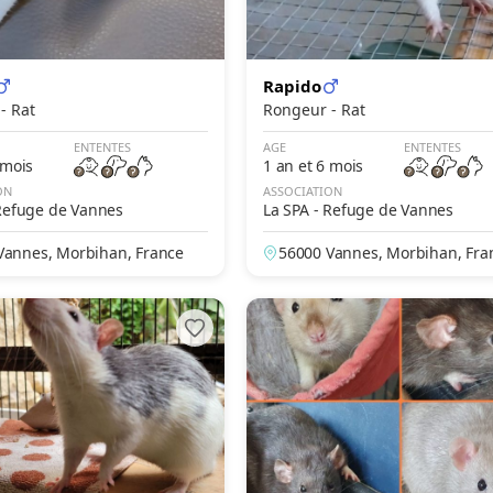
Rapido
Rongeur - Rat
Rongeur - Rat
ENTENTES
AGE
ENTENTES
 mois
1 an et 6 mois
ON
ASSOCIATION
 Refuge de Vannes
La SPA - Refuge de Vannes
Vannes, Morbihan, France
56000 Vannes, Morbihan, Fra