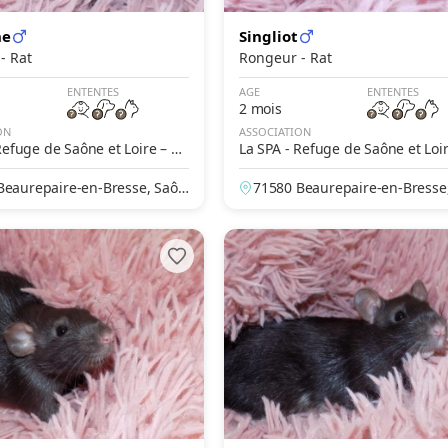
ne
Singliot
Rongeur - Rat
Rongeur - Rat
ENTENTES
AGE
ENTENTES
2 mois
ON
ASSOCIATION
Refuge de Saône et Loire – Be
La SPA - Refuge de Saône et Loi
e en Bresse
aurepaire en Bresse
Beaurepaire-en-Bresse, Saôn
71580 Beaurepaire-en-Bresse
ire, France
e-et-Loire, France