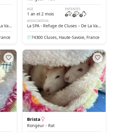
AGE
ENTENTES
1 an et 2 mois
ASSOCIATION
a Vall
La SPA - Refuge de Cluses – De La Vall
ée Blanche
France
74300 Cluses, Haute-Savoie, France
Brista
Rongeur - Rat