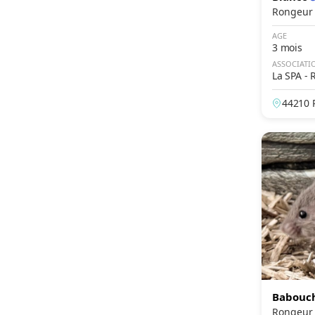
AGE
3 mois
ASSOCIATI
La SPA - 
en Retz
44210 P
ce
Babouc