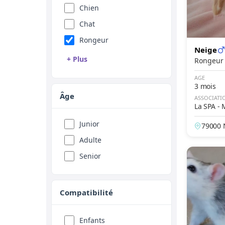
Chien
Chat
Rongeur
Neige
+ Plus
Reptile
AGE
3 mois
Oiseau
Âge
ASSOCIATI
La SPA - 
Animal de ferme
Equidé
Junior
79000 
Adulte
Senior
Compatibilité
Enfants