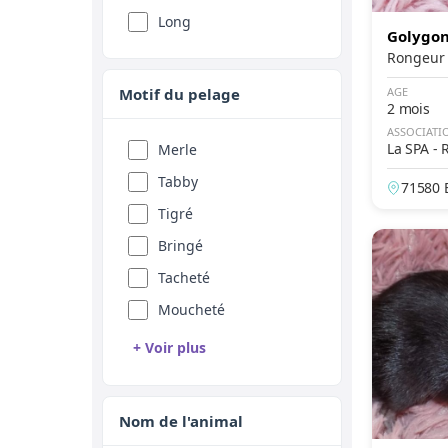
Fauve
Long
Golygo
Sable
Rouge
Motif du pelage
AGE
2 mois
Abricot
ASSOCIATI
La SPA - 
Fawn
Merle
aurepair
Feu
Tabby
71580 
e-et-Lo
Seal
Tigré
Silver
Bringé
Golden
Tacheté
Champagne
Moucheté
Platine
+ Voir plus
Isabelle
Rouan
Agouti
Arlequin
Nom de l'animal
Albinos
Point