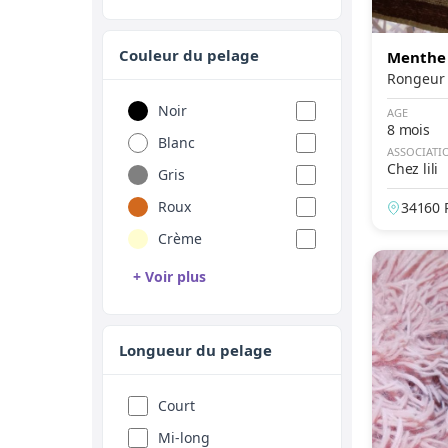
Couleur du pelage
Menthe
Noir
AGE
8 mois
Blanc
ASSOCIATI
Chez lili
Gris
Roux
34160 R
Crème
+ Voir plus
Brun
Chocolat
Longueur du pelage
Bleu
Lilas
Court
Cannelle
Mi-long