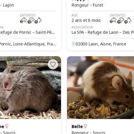
Rongeur - Lapin
Rongeur - Furet
ENTENTES
AGE
ENTENTES
2 ans et 6 mois
ON
ASSOCIATION
Refuge de Pornic – Saint-Père
La SPA - Refuge de Laon – Des P
Longuevalle
ornic, Loire-Atlantique, Fran
02000 Laon, Aisne, France
he
Belle
Rongeur - Souris
Rongeur - Souris