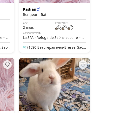
Radian
Rongeur - Rat
AGE
ENTENTES
2 mois
ASSOCIATION
re – Be
La SPA - Refuge de Saône et Loire – Be
aurepaire en Bresse
, Saôn
71580 Beaurepaire-en-Bresse, Saôn
e-et-Loire, France