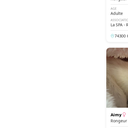
AGE
Adulte
ASSOCIATI
La SPA - 
ée Blanc
74300 
Aimy