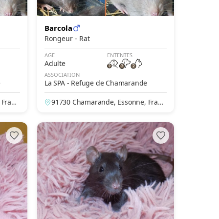
Barcola
Rongeur - Rat
AGE
ENTENTES
Adulte
ASSOCIATION
e
La SPA - Refuge de Chamarande
 Franc
91730 Chamarande, Essonne, Franc
e