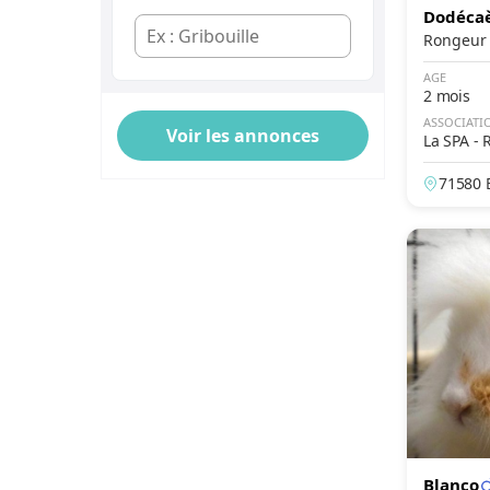
Dodéca
Écaille de tortue
Calico
AGE
2 mois
Bicolore
ASSOCIATI
Tricolore
La SPA - 
aurepair
Particolore
71580 
Smoke
e-et-Lo
Chinchilla
Pie
Manteau
Masque
Blanco