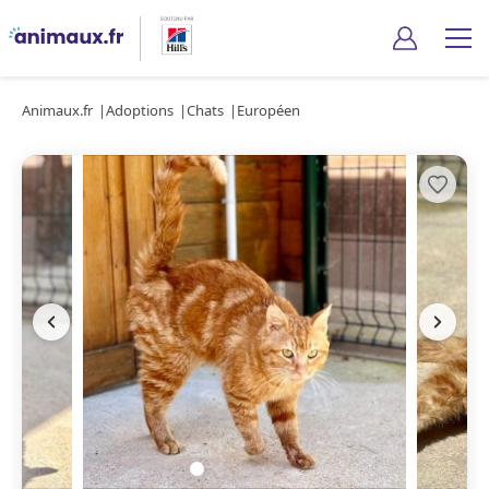
Animaux.fr
Adoptions
Chats
Européen