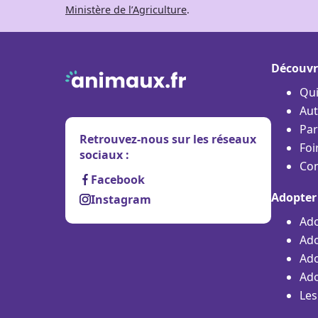
Ministère de l’Agriculture
.
Découvr
Qu
Aut
Par
Retrouvez-nous sur les réseaux
Foi
sociaux :
Con
Facebook
Adopter
Instagram
Ado
Ado
Ado
Ado
Les