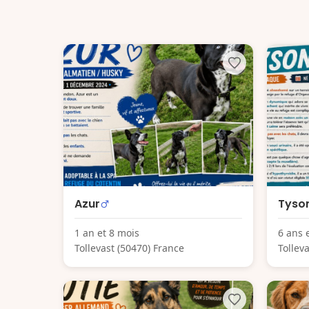
Azur
Tyso
1 an et 8 mois
6 ans 
Tollevast (50470) France
Tollev