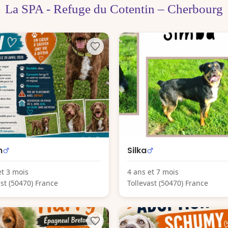
La SPA - Refuge du Cotentin – Cherbourg
n
Silka
et 3 mois
4 ans et 7 mois
ast (50470) France
Tollevast (50470) France