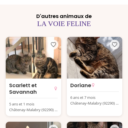
D'autres animaux de
LA VOIE FELINE
Scarlett et
Doriane
Savannah
6 ans et 7 mois
Châtenay-Malabry (92290) F
5 ans et 1 mois
rance
Châtenay-Malabry (92290) F
rance