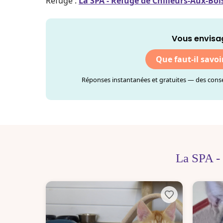
Refuge :
La SPA - Refuge de Chilleurs-Aux-Boi
Vous envisa
Que faut-il savoi
Réponses instantanées et gratuites — des consei
La SPA -