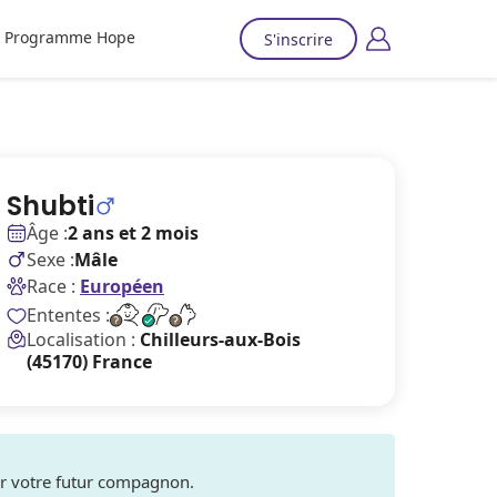
Programme Hope
S'inscrire
Shubti
Âge :
2 ans et 2 mois
Sexe :
Mâle
Race :
Européen
Ententes :
Localisation :
Chilleurs-aux-Bois
(45170) France
ver votre futur compagnon.