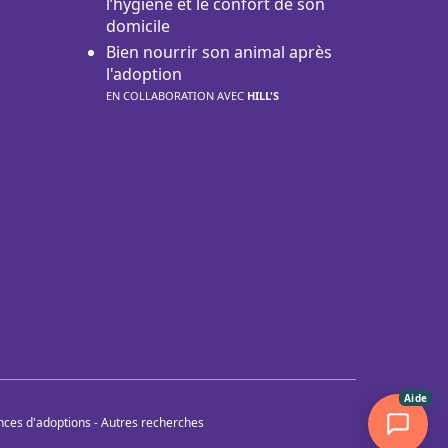
l’hygiène et le confort de son
domicile
Bien nourrir son animal après
l'adoption
EN COLLABORATION AVEC
HILL'S
Aide
nces d'adoptions
-
Autres recherches