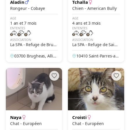
Aladin
Tchalla
Rongeur - Cobaye
Chien - American Bully
AGE
AGE
1 an et 7 mois
4 ans et 3 mois
ENTENTES
ENTENTES
ASSOCIATION
ASSOCIATION
La SPA - Refuge de Brug
La SPA - Refuge de Saint-
heas – Vichy
Parres-Aux-Tertres – Troy
03700 Brugheas, Allier,
10410 Saint-Parres-au
es
France
x-Tertres, Aube, Franc
e
Naya
Croisti
Chat - Européen
Chat - Européen