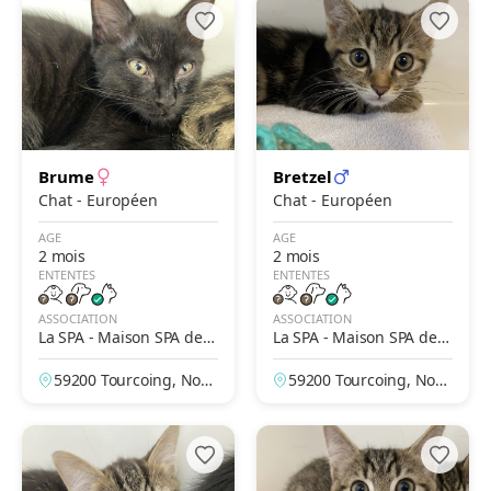
Brume
Bretzel
Chat - Européen
Chat - Européen
AGE
AGE
2 mois
2 mois
ENTENTES
ENTENTES
ASSOCIATION
ASSOCIATION
La SPA - Maison SPA de T
La SPA - Maison SPA de T
ourcoing
ourcoing
59200 Tourcoing, Nor
59200 Tourcoing, Nor
d, France
d, France