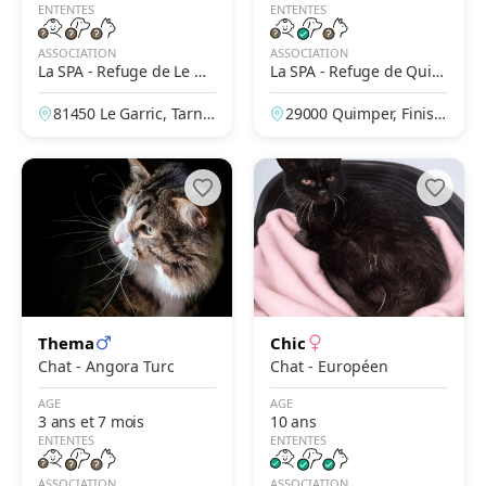
ENTENTES
ENTENTES
ASSOCIATION
ASSOCIATION
La SPA - Refuge de Le Ga
La SPA - Refuge de Quim
rric – Albi
per – Du Corniguel
81450 Le Garric, Tarn,
29000 Quimper, Finistè
France
re, France
Thema
Chic
Chat - Angora Turc
Chat - Européen
AGE
AGE
3 ans et 7 mois
10 ans
ENTENTES
ENTENTES
ASSOCIATION
ASSOCIATION