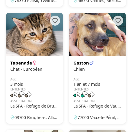
78370 Plaisir, Yvelines,
56000 Vannes, Morbih
France
an, France
Tapenade
Gaston
Chat - Européen
Chien
AGE
AGE
3 mois
1 an et 7 mois
ENTENTES
ENTENTES
ASSOCIATION
ASSOCIATION
La SPA - Refuge de Brug
La SPA - Refuge de Vaux-
heas – Vichy
Le-Penil
03700 Brugheas, Allier,
77000 Vaux-le-Pénil, S
France
eine-et-Marne, France