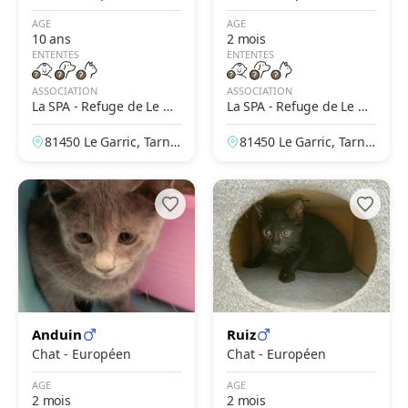
AGE
AGE
10 ans
2 mois
ENTENTES
ENTENTES
ASSOCIATION
ASSOCIATION
La SPA - Refuge de Le Ga
La SPA - Refuge de Le Ga
rric – Albi
rric – Albi
81450 Le Garric, Tarn,
81450 Le Garric, Tarn,
France
France
Anduin
Ruiz
Chat - Européen
Chat - Européen
AGE
AGE
2 mois
2 mois