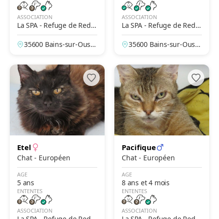
ASSOCIATION
ASSOCIATION
La SPA - Refuge de Redo
La SPA - Refuge de Redo
n
n
35600 Bains-sur-Oust,
35600 Bains-sur-Oust,
Ille-et-Vilaine, France
Ille-et-Vilaine, France
Etel
Pacifique
Chat - Européen
Chat - Européen
AGE
AGE
5 ans
8 ans et 4 mois
ENTENTES
ENTENTES
ASSOCIATION
ASSOCIATION
La SPA - Refuge de Redo
La SPA - Refuge de Redo