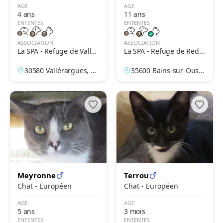
AGE
AGE
4 ans
11 ans
ENTENTES
ENTENTES
ASSOCIATION
ASSOCIATION
La SPA - Refuge de Valler
La SPA - Refuge de Redo
argues – Alès
n
30580 Vallérargues, G
35600 Bains-sur-Oust,
ard, France
Ille-et-Vilaine, France
Meyronne
Terrou
Chat - Européen
Chat - Européen
AGE
AGE
5 ans
3 mois
ENTENTES
ENTENTES