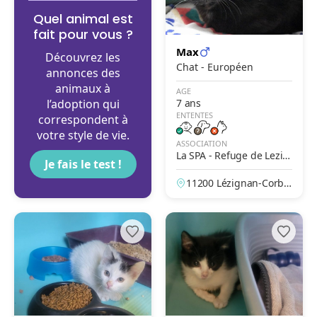
Quel animal est
fait pour vous ?
Max
Découvrez les
Chat - Européen
annonces des
animaux à
AGE
l’adoption qui
7 ans
ENTENTES
correspondent à
votre style de vie.
ASSOCIATION
La SPA - Refuge de Lezig
Je fais le test !
nan Corbières
11200 Lézignan-Corbiè
res, Aude, France