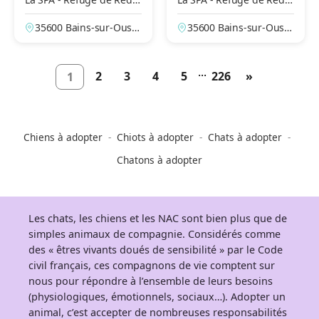
n
n
35600 Bains-sur-Oust,
35600 Bains-sur-Oust,
Ille-et-Vilaine, France
Ille-et-Vilaine, France
...
2
3
4
5
226
»
1
Chiens à adopter
Chiots à adopter
Chats à adopter
Chatons à adopter
Les chats, les chiens et les NAC sont bien plus que de
simples animaux de compagnie. Considérés comme
des « êtres vivants doués de sensibilité » par le Code
civil français, ces compagnons de vie comptent sur
nous pour répondre à l’ensemble de leurs besoins
(physiologiques, émotionnels, sociaux…). Adopter un
animal, c’est accepter de nombreuses responsabilités