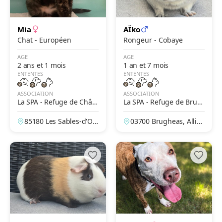
Mia
AÏko
Chat - Européen
Rongeur - Cobaye
AGE
AGE
2 ans et 1 mois
1 an et 7 mois
ENTENTES
ENTENTES
ASSOCIATION
ASSOCIATION
La SPA - Refuge de Châte
La SPA - Refuge de Brug
au-d'Olonne – Les Petites
heas – Vichy
85180 Les Sables-d'Olo
03700 Brugheas, Allier,
Prises
nne, Vendée, France
France