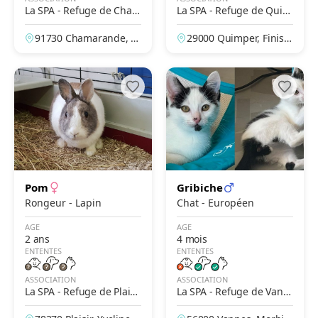
La SPA - Refuge de Cham
La SPA - Refuge de Quim
arande
per – Du Corniguel
91730 Chamarande, Es
29000 Quimper, Finistè
sonne, France
re, France
Pom
Gribiche
Rongeur - Lapin
Chat - Européen
AGE
AGE
2 ans
4 mois
ENTENTES
ENTENTES
ASSOCIATION
ASSOCIATION
La SPA - Refuge de Plaisi
La SPA - Refuge de Vann
r
es