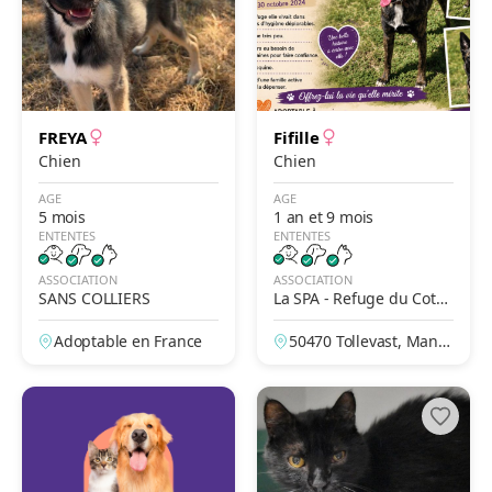
FREYA
Fifille
Chien
Chien
AGE
AGE
5 mois
1 an et 9 mois
ENTENTES
ENTENTES
ASSOCIATION
ASSOCIATION
SANS COLLIERS
La SPA - Refuge du Cote
ntin – Cherbourg
Adoptable en France
50470 Tollevast, Manc
he, France