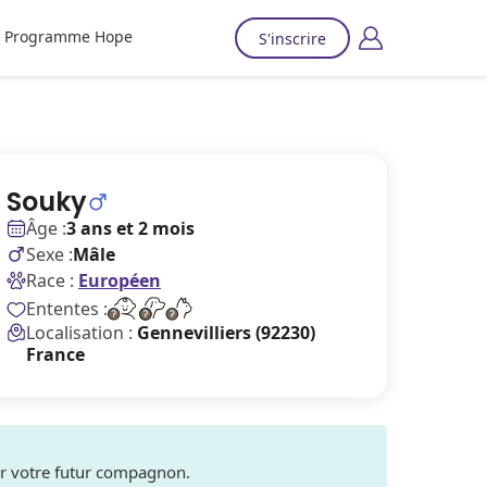
Programme Hope
S'inscrire
Souky
Âge :
3 ans et 2 mois
Sexe :
Mâle
Race :
Européen
Ententes :
Localisation :
Gennevilliers (92230)
France
ver votre futur compagnon.