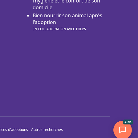
l’hygiène et le confort de son
domicile
Bien nourrir son animal après
l'adoption
EN COLLABORATION AVEC
HILL'S
Aide
nces d'adoptions
-
Autres recherches