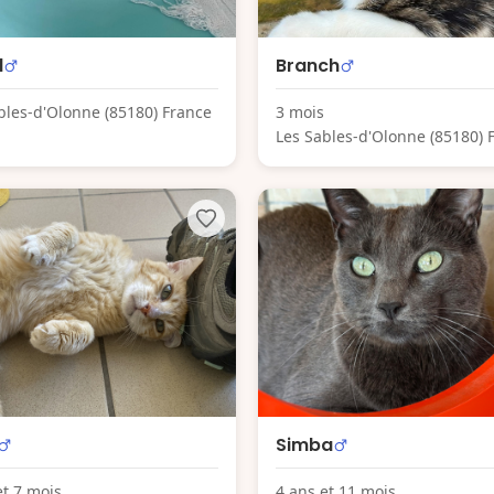
l
Branch
bles-d'Olonne (85180) France
3 mois
Les Sables-d'Olonne (85180) 
Simba
et 7 mois
4 ans et 11 mois