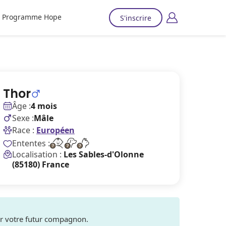
Programme Hope
S'inscrire
Thor
Âge :
4 mois
Sexe :
Mâle
Race :
Européen
Ententes :
Localisation :
Les Sables-d'Olonne
(85180) France
ver votre futur compagnon.