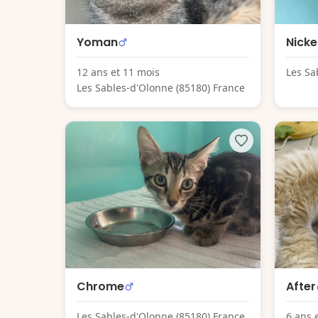
Yoman
Nicke
12 ans et 11 mois
Les Sa
Les Sables-d'Olonne (85180) France
Chrome
After
Les Sables-d'Olonne (85180) France
6 ans 