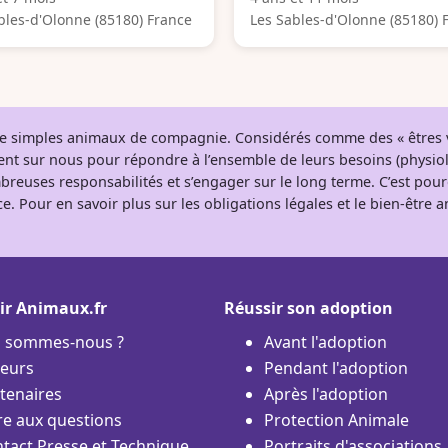
bles-d'Olonne (85180) France
Les Sables-d'Olonne (85180) 
 de simples animaux de compagnie. Considérés comme des « êtres v
tent sur nous pour répondre à l’ensemble de leurs besoins (physio
breuses responsabilités et s’engager sur le long terme. C’est pou
e. Pour en savoir plus sur les obligations légales et le bien-être
ir Animaux.fr
Réussir son adoption
i sommes-nous ?
Avant l'adoption
eurs
Pendant l'adoption
tenaires
Après l'adoption
re aux questions
Protection Animale
tact Presse et Technique
Portraits d'associations