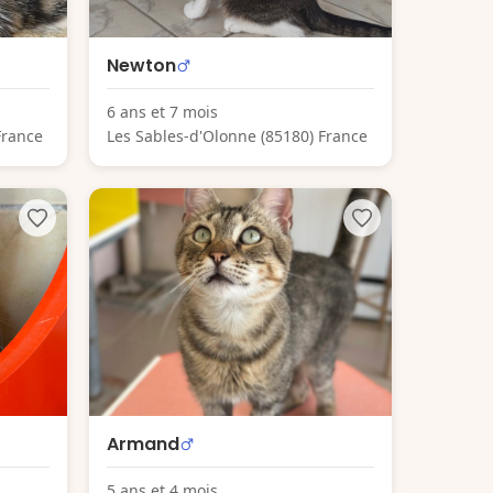
Newton
6 ans et 7 mois
France
Les Sables-d'Olonne (85180) France
Armand
5 ans et 4 mois