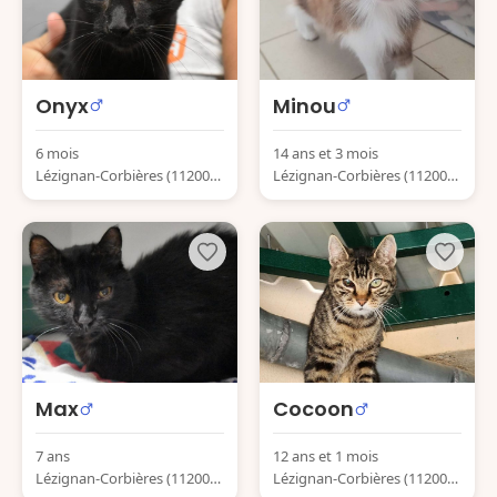
Onyx
Minou
6 mois
14 ans et 3 mois
Lézignan-Corbières (11200)
Lézignan-Corbières (11200)
France
France
Max
Cocoon
7 ans
12 ans et 1 mois
Lézignan-Corbières (11200)
Lézignan-Corbières (11200)