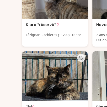
Kiara *réservé*
Nova
Lézignan-Corbières (11200) France
2 ans 
Lézign
Titi
Pimpr