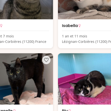
Isabella
et 7 mois
1 an et 11 mois
an-Corbières (11200) France
Lézignan-Corbières (11200) F
enelle
Riu