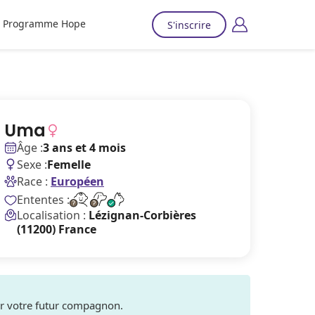
Programme Hope
S'inscrire
Uma
Âge :
3 ans et 4 mois
Sexe :
Femelle
Race :
Européen
Ententes :
Localisation :
Lézignan-Corbières
(11200) France
ver votre futur compagnon.