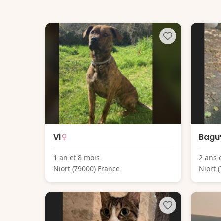
Vi
Bagu
1 an et 8 mois
2 ans 
Niort (79000) France
Niort 