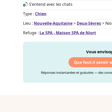
S'entend avec les chats
Type :
Chien
Lieu :
Nouvelle-Aquitaine
>
Deux-Sèvres
> Nio
Refuge :
La SPA - Maison SPA de Niort
Vous envisag
Que faut-il savoir 
Réponses instantanées et gratuites — des consei