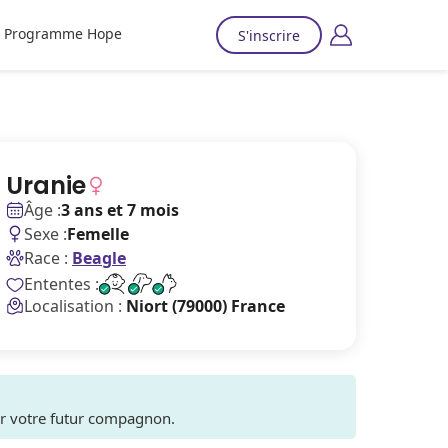
Programme Hope
S'inscrire
Uranie
Âge :
3 ans et 7 mois
Sexe :
Femelle
Race :
Beagle
Ententes :
Localisation :
Niort (79000) France
ver votre futur compagnon.