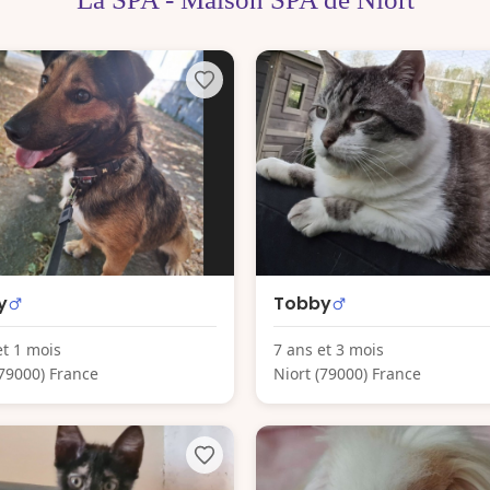
y
Tobby
et 1 mois
7 ans et 3 mois
(79000) France
Niort (79000) France