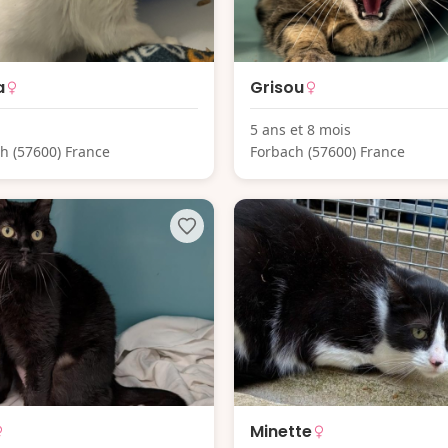
a
Grisou
5 ans et 8 mois
h (57600) France
Forbach (57600) France
Minette