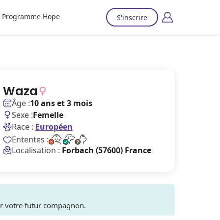
Programme Hope
S'inscrire
Waza
Âge :
10 ans et 3 mois
Sexe :
Femelle
Race :
Européen
Ententes :
Localisation :
Forbach (57600) France
ver votre futur compagnon.