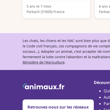
5 ans et 7 mois
6 ans 
Forbach (57600) France
Forbac
Les chats, les chiens et les NAC sont bien plus que
le Code civil français, ces compagnons de vie comp
sociaux…). Adopter un animal, c’est accepter de nom
fermement la lutte contre l’abandon et la maltraitanc
Ministère de l’Agriculture
.
Découvr
Qu
Aut
Par
Retrouvez-nous sur les réseaux
Foi