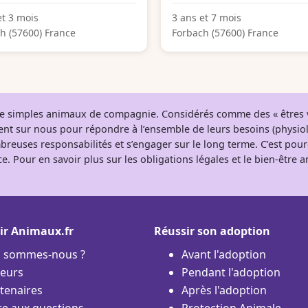
et 3 mois
3 ans et 7 mois
h (57600) France
Forbach (57600) France
 de simples animaux de compagnie. Considérés comme des « êtres v
tent sur nous pour répondre à l’ensemble de leurs besoins (physio
breuses responsabilités et s’engager sur le long terme. C’est pou
e. Pour en savoir plus sur les obligations légales et le bien-être
ir Animaux.fr
Réussir son adoption
i sommes-nous ?
Avant l'adoption
eurs
Pendant l'adoption
tenaires
Après l'adoption
re aux questions
Protection Animale