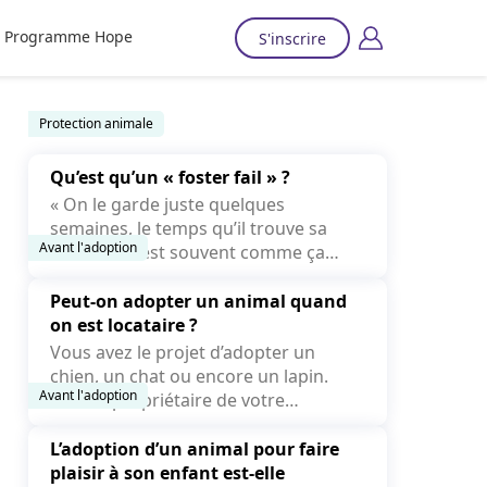
Programme Hope
S'inscrire
Protection animale
Qu’est qu’un « foster fail » ?
« On le garde juste quelques
semaines, le temps qu’il trouve sa
Avant l'adoption
famille. » C’est souvent comme ça
que...
Peut-on adopter un animal quand
on est locataire ?
Vous avez le projet d’adopter un
chien, un chat ou encore un lapin.
Avant l'adoption
Mais le propriétaire de votre
logement peut-il refuser la...
L’adoption d’un animal pour faire
plaisir à son enfant est-elle