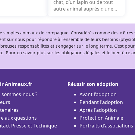
il y a maintenant
chat, d’un lapin ou de tout
mi....
autre animal auprès d’une
association...
 de simples animaux de compagnie. Considérés comme des « êtres v
tent sur nous pour répondre à l’ensemble de leurs besoins (physio
breuses responsabilités et s’engager sur le long terme. C’est pou
e. Pour en savoir plus sur les obligations légales et le bien-être
ir Animaux.fr
Réussir son adoption
i sommes-nous ?
Avant l'adoption
eurs
Pendant l'adoption
tenaires
Après l'adoption
re aux questions
Protection Animale
tact Presse et Technique
Portraits d'associations