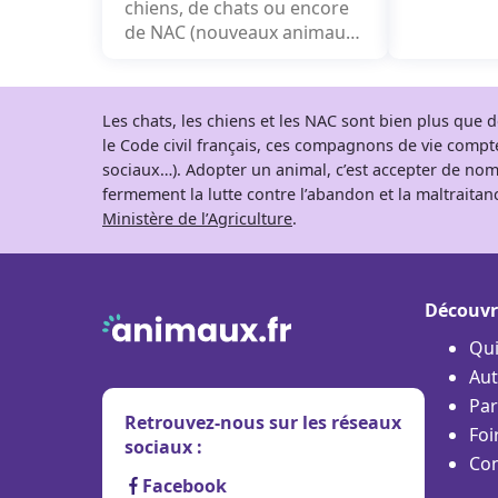
chiens, de chats ou encore
commencé 
de NAC (nouveaux animaux
8 ans et de
de compagnie) sont sauvés
par des associations....
Les chats, les chiens et les NAC sont bien plus que
le Code civil français, ces compagnons de vie comp
sociaux…). Adopter un animal, c’est accepter de nom
fermement la lutte contre l’abandon et la maltraitanc
Ministère de l’Agriculture
.
Découvr
Qu
Aut
Par
Retrouvez-nous sur les réseaux
Foi
sociaux :
Con
Facebook