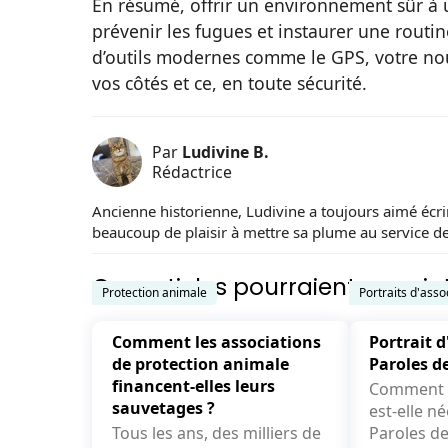
En résumé, offrir un environnement sûr à u
prévenir les fugues et instaurer une routin
d’outils modernes comme le GPS, votre n
vos côtés et ce, en toute sécurité.
Par
Ludivine B.
Rédactrice
Ancienne historienne, Ludivine a toujours aimé écri
beaucoup de plaisir à mettre sa plume au service d
Ces articles pourraient vous int
Protection animale
Portraits d'asso
Comment les associations
Portrait d
de protection animale
Paroles d
financent-elles leurs
Comment v
sauvetages ?
est-elle née ? L’hist
Tous les ans, des milliers de
Paroles de