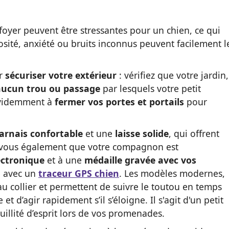
yer peuvent être stressantes pour un chien, ce qui
sité, anxiété ou bruits inconnus peuvent facilement l
ar
sécuriser votre extérieur
: vérifiez que votre jardin,
aucun trou ou passage
par lesquels votre petit
 évidemment à
fermer vos portes et portails
pour
arnais confortable
et une
laisse solide
, qui offrent
ez-vous également que votre compagnon est
ectronique
et à une
médaille
gravée avec vos
é avec un
traceur GPS chien
. Les modèles modernes,
au collier et permettent de suivre le toutou en temps
e et d’agir rapidement s’il s’éloigne. Il s'agit d'un petit
uillité d’esprit lors de vos promenades.