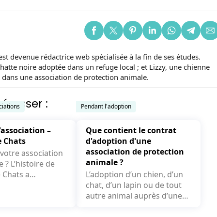
st devenue rédactrice web spécialisée à la fin de ses études.
chatte noire adoptée dans un refuge local ; et Lizzy, une chienne
 dans une association de protection animale.
éresser :
ciations
Pendant l'adoption
'association –
Que contient le contrat
e Chats
d'adoption d'une
association de protection
otre association
animale ?
oire de
 Chats a
L’adoption d’un chien, d’un
il y a maintenant
chat, d’un lapin ou de tout
mi....
autre animal auprès d’une
association...