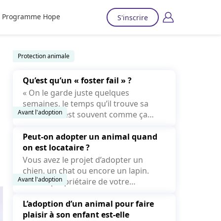
Programme Hope
S'inscrire
Protection animale
Qu’est qu’un « foster fail » ?
« On le garde juste quelques
semaines, le temps qu’il trouve sa
Avant l'adoption
famille. » C’est souvent comme ça
que...
Peut-on adopter un animal quand
on est locataire ?
Vous avez le projet d’adopter un
chien, un chat ou encore un lapin.
Avant l'adoption
Mais le propriétaire de votre
logement peut-il refuser la...
L’adoption d’un animal pour faire
plaisir à son enfant est-elle