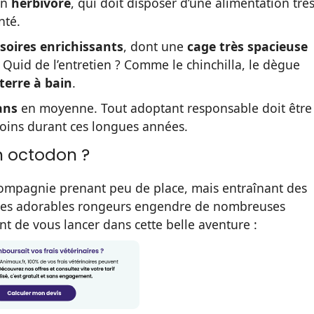
 un
herbivore
, qui doit disposer d’une alimentation trè
nté.
soires enrichissants
, dont une
cage très spacieuse
. Quid de l’entretien ? Comme le chinchilla, le dègue
terre à bain
.
ans
en moyenne. Tout adoptant responsable doit être
soins durant ces longues années.
n octodon ?
compagnie prenant peu de place, mais entraînant des
e ces adorables rongeurs engendre de nombreuses
ant de vous lancer dans cette belle aventure :