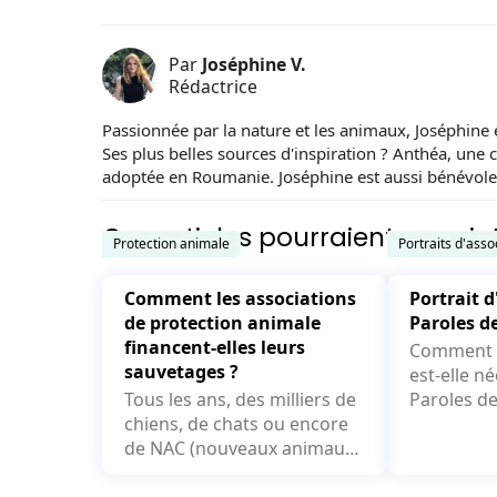
Par
Joséphine V.
Rédactrice
Passionnée par la nature et les animaux, Joséphine e
Ses plus belles sources d'inspiration ? Anthéa, une 
adoptée en Roumanie. Joséphine est aussi bénévole
Ces articles pourraient vous int
Protection animale
Portraits d'asso
Comment les associations
Portrait d
de protection animale
Paroles d
financent-elles leurs
Comment v
sauvetages ?
est-elle née ? L’hist
Tous les ans, des milliers de
Paroles de
chiens, de chats ou encore
commencé 
de NAC (nouveaux animaux
8 ans et de
de compagnie) sont sauvés
par des associations....