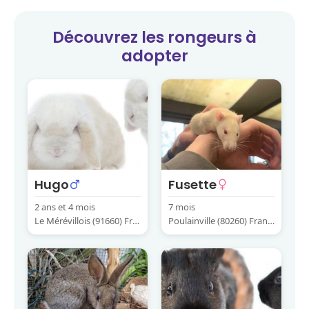
Découvrez les
rongeurs
à
adopter
Hugo
Fusette
2 ans et 4 mois
7 mois
Le Mérévillois (91660) Fra
Poulainville (80260) Franc
nce
e