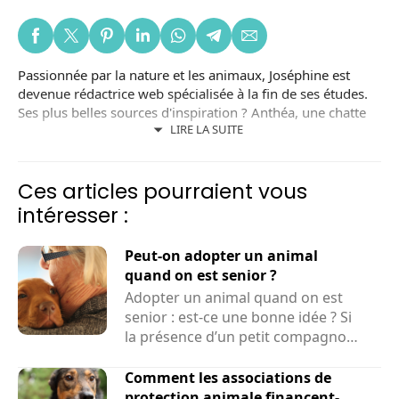
Passionnée par la nature et les animaux, Joséphine est
devenue rédactrice web spécialisée à la fin de ses études.
Ses plus belles sources d'inspiration ? Anthéa, une chatte
LIRE LA SUITE
noire adoptée dans un refuge local ; et Lizzy, une chienne
adoptée en Roumanie. Joséphine est aussi bénévole dans
une association de protection animale.
Ces articles pourraient vous
intéresser :
Peut-on adopter un animal
quand on est senior ?
Adopter un animal quand on est
senior : est-ce une bonne idée ? Si
la présence d’un petit compagnon
peut améliorer le...
Comment les associations de
protection animale financent-