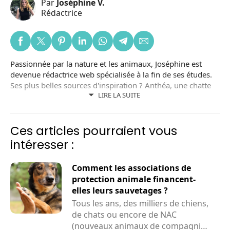
Par
Joséphine V.
Rédactrice
Passionnée par la nature et les animaux, Joséphine est
devenue rédactrice web spécialisée à la fin de ses études.
Ses plus belles sources d'inspiration ? Anthéa, une chatte
LIRE LA SUITE
noire adoptée dans un refuge local ; et Lizzy, une chienne
adoptée en Roumanie. Joséphine est aussi bénévole dans
une association de protection animale.
Ces articles pourraient vous
intéresser :
Comment les associations de
protection animale financent-
elles leurs sauvetages ?
Tous les ans, des milliers de chiens,
de chats ou encore de NAC
(nouveaux animaux de compagnie)