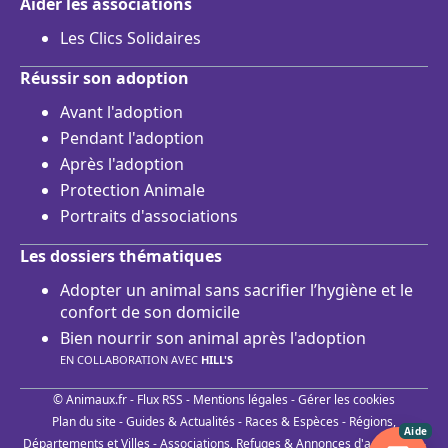
Aider les associations
Les Clics Solidaires
Réussir son adoption
Avant l'adoption
Pendant l'adoption
Après l'adoption
Protection Animale
Portraits d'associations
Les dossiers thématiques
Adopter un animal sans sacrifier l’hygiène et le
confort de son domicile
Bien nourrir son animal après l'adoption
EN COLLABORATION AVEC
HILL'S
© Animaux.fr -
Flux RSS
-
Mentions légales
-
Gérer les cookies
Plan du site
-
Guides & Actualités
-
Races & Espèces
-
Régions,
Aide
Départements et Villes
-
Associations, Refuges & Annonces d'adoptions
-