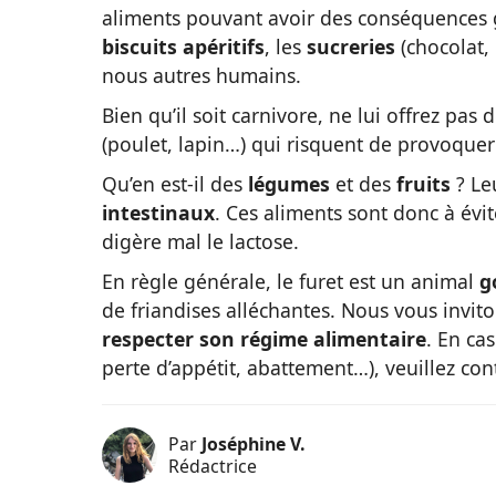
aliments pouvant avoir des conséquences g
biscuits apéritifs
, les
sucreries
(chocolat,
nous autres humains.
Bien qu’il soit carnivore, ne lui offrez pas 
(poulet, lapin…) qui risquent de provoquer
Qu’en est-il des
légumes
et des
fruits
? Le
intestinaux
. Ces aliments sont donc à évi
digère mal le lactose.
En règle générale, le furet est un animal
g
de friandises alléchantes. Nous vous invitons
respecter son régime alimentaire
. En ca
perte d’appétit, abattement…), veuillez cont
Par
Joséphine V.
Rédactrice