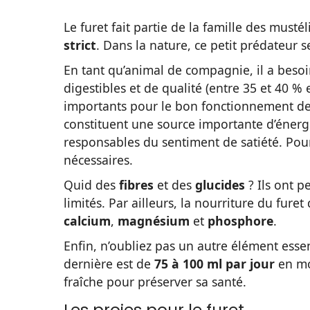
Le furet fait partie de la famille des must
strict
. Dans la nature, ce petit prédateur s
En tant qu’animal de compagnie, il a beso
digestibles et de qualité (entre 35 et 40 % 
importants pour le bon fonctionnement d
constituent une source importante d’énergie
responsables du sentiment de satiété. Pour
nécessaires.
Quid des
fibres
et des
glucides
? Ils ont p
limités. Par ailleurs, la nourriture du fure
calcium
,
magnésium
et
phosphore
.
Enfin, n’oubliez pas un autre élément essen
dernière est de
75 à 100 ml par jour
en mo
fraîche pour préserver sa santé.
Les proies pour le furet