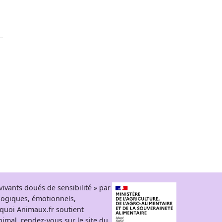
ivants doués de sensibilité » par
logiques, émotionnels,
rquoi Animaux.fr soutient
 animal, rendez-vous sur
le site du