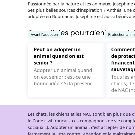
Passionnée par la nature et les animaux, Joséphine e
Ses plus belles sources d'inspiration ? Anthéa, une 
adoptée en Roumanie. Joséphine est aussi bénévole
Ces articles pourraient vous int
Avant l'adoption
Protection anim
Peut-on adopter un
Comment l
animal quand on est
de protec
senior ?
financent-
sauvetage
Adopter un animal quand
on est senior : est-ce une
Tous les an
bonne idée ? Si la présence
chiens, de
d’un petit compagnon peut
de NAC (n
améliorer le...
de compag
par des ass
Les chats, les chiens et les NAC sont bien plus que
le Code civil français, ces compagnons de vie comp
sociaux…). Adopter un animal, c’est accepter de nom
fermement la lutte contre l’abandon et la maltraitanc