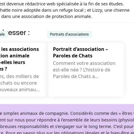
st devenue rédactrice web spécialisée à la fin de ses études.
chatte noire adoptée dans un refuge local ; et Lizzy, une chienne
 dans une association de protection animale.
éresser :
ale
Portraits d'associations
es associations
Portrait d'association –
tion animale
Paroles de Chats
elles leurs
Comment votre association
s ?
est-elle née ? L’histoire de
s, des milliers de
Paroles de Chats a
 chats ou encore
commencé il y a maintenant
ouveaux animaux
8 ans et demi....
nie) sont sauvés
ociations....
 de simples animaux de compagnie. Considérés comme des « êtres v
tent sur nous pour répondre à l’ensemble de leurs besoins (physio
breuses responsabilités et s’engager sur le long terme. C’est pou
e. Pour en savoir plus sur les obligations légales et le bien-être