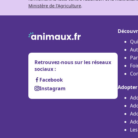
Ministère de l’Agriculture
.
Découvr
Qu
Aut
Par
Retrouvez-nous sur les réseaux
Foi
sociaux :
Con
Facebook
Adopter
Instagram
Ado
Ado
Ado
Ado
Les