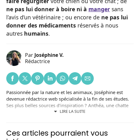
faire régurgiter
votre chien ou votre chat ; de
ne pas lui donner à boire ni à
manger
sans
l’avis d’un vétérinaire ; ou encore de
ne pas lui
donner des médicaments
réservés à nous
autres
humains
.
Par
Joséphine V.
Rédactrice
Passionnée par la nature et les animaux, Joséphine est
devenue rédactrice web spécialisée à la fin de ses études.
Ses plus belles sources d'inspiration ? Anthéa, une chatte
LIRE LA SUITE
noire adoptée dans un refuge local ; et Lizzy, une chienne
adoptée en Roumanie. Joséphine est aussi bénévole dans
une association de protection animale.
Ces articles pourraient vous