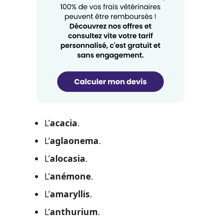
L’
acacia
.
L’
aglaonema
.
L’
alocasia
.
L’
anémone
.
L’
amaryllis
.
L’
anthurium
.