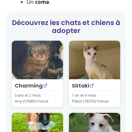
Un
coma
.
Découvrez les
chats et chiens
à
adopter
Charming
Sirtaki
5 ans et 2 mois
1 an et 4 mois
Arry (57680) France
Plaisir (78370) France